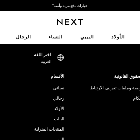
خيارات دفع مرنة وآمنة*
نحن نقبل
شبكاتنا الاجتماعية
الأولاد
البيبي
النساء
الرجال
اختر اللغة
العربية
قوق القانونية
الأقسام
ية وملفات تعريف الارتباط
نسائي
كام
رجالي
الأولاد
البنات
المنتجات المنزلية
البيبي