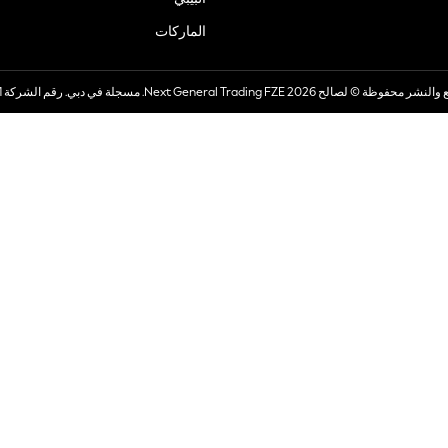
الماركات
صالح 2026 Next General Trading FZE. مسجلة في دبي. رقم الشركة 57324021