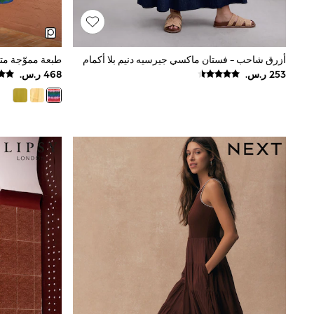
Mens' Holiday Shop
Occasionwear
Shirts
Linen Collection
أزرق شاحب - فستان ماكسي جيرسيه دنيم بلا أكمام
Polo Shirts
Tops & T-Shirts
Trousers & Chinos
Jeans
Sandals
Shorts
Swimwear
Hats & Caps
Vests
Sunglasses
Beach Towels
Bags
Travel Bags
Luggage
Angel & Rocket
B by Ted Baker
Baker by Ted Baker
Boden
Lipsy