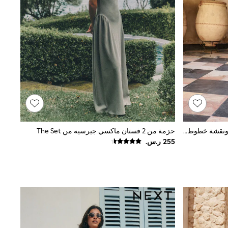
فستان ماكسي بكشكش وتطريز زهور ونقشة خطوط من Lipsy
حزمة من 2 فستان ماكسي جيرسيه من The Set