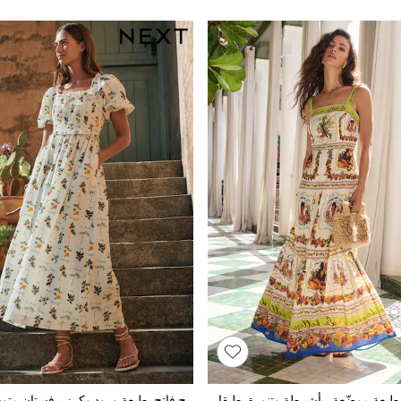
ed skirts with square necklines, belted T-shirt dresses, and puff-sleeve
rds relaxed everyday wear. Colour and Print Florals remain the core of s
r versatility, solid colours like aqua green, cobalt blue, and classic bla
. Fit Options Petite, regular, curve, tall, and maternity lengths are avail
he body and hem, while tall options add length without changing the pr
فستان ماكسي بطبعة موضّعة، بأشرطة وتنورة بطبقات من مزيج القطن والفيسكوز من Lipsy