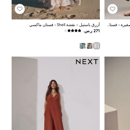
أبيض/أزرق بتصميم مورد بطبعة زهور صغيرة - فستان متوسط الطول مجمع بكم منفوخ
أزرق باستيل – نقشة Shell - فستان ماكسي