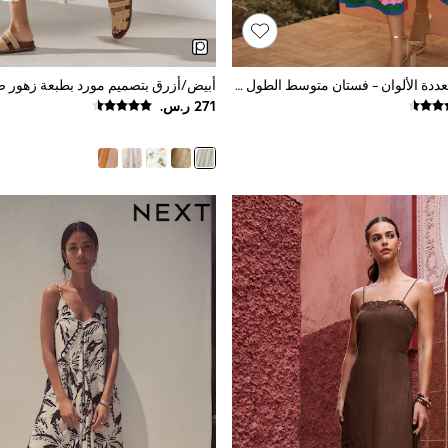
طبعة مموّجة متعددة الألوان - فستان متوسط الطول بتصميم قميص مزيّن بحواف متعرجة من القطن من Love & Roses