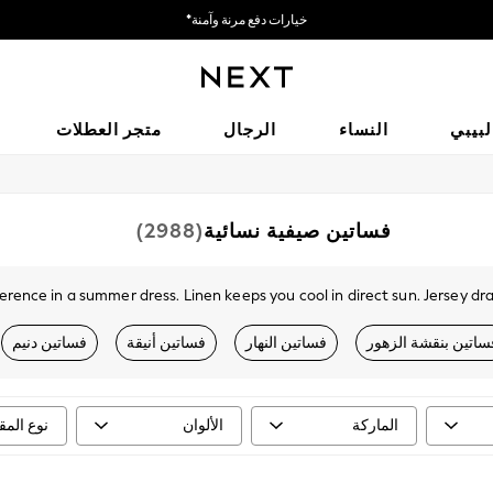
نحن نقبل
احصل على خصم بقيمة 50 ريالًا سعوديًّا على أول طلب لك عبر التطبيق*
لبيبي
النساء
الرجال
متجر العطلات
فساتين صيفية نسائية
(2988)
erence in a summer dress. Linen keeps you cool in direct sun. Jersey dr
tion features brands including Lipsy, Love & Roses, and the own-brand 
ours include natural, green, yellow, and classic black. Popular patterns ar
ساتين بنقشة الزهور
فساتين النهار
فساتين أنيقة
فساتين دنيم
 petite, tall, curve, and maternity fits available. Home delivery across
s sandals
,
sun hats
,
sunglasses
, and
holiday jackets
to complete your 
th structure. Look for fabrics that keep you cool in warm weather wit
الماركة
الألوان
نوع الم
lunch. Fabrics for Warm Weather Linen is the standout choice for heat: 
lidays. Cotton is ideal for structured silhouettes that hold their shape
uettes Midi dresses dominate the current range — they hit below the k