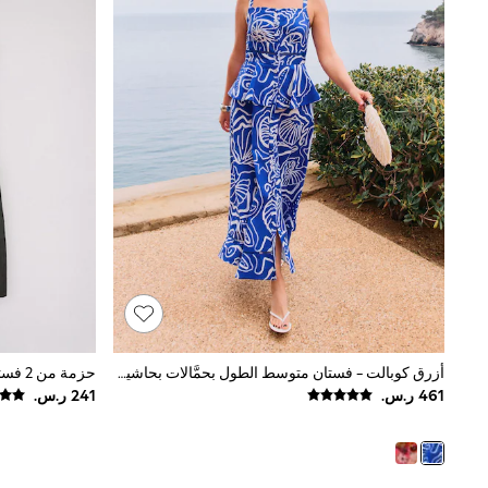
Shoes
Coats & Jackets
Bags & Accessories
Shirts
Polo Shirts
Shop all
Shoes
Coats & Jackets
Bags
Polo Shirts
Blue
Black
White
Grey
Green
Red
All Branded Schoolwear
adidas
أزرق كوبالت - فستان متوسط الطول بحمَّالات بحاشية كشكشة تشكيلة Lucy Mecklenburgh من Friends Like These
Nike
Clarks
Start Rite
Smiggle
Eastpak
Bags & Backpacks