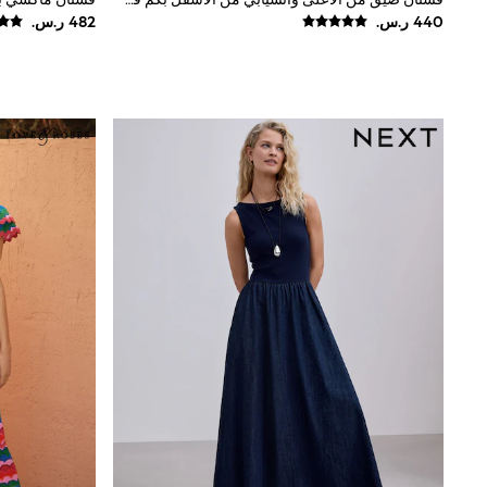
Boys' Travel Styles
Sunset Styles
Occasionwear
Sets & Outfits
Linen Collection
Tops & T-Shirts
Shirts
Polo Shirts
Swimwear
Shorts
Sandals & Clogs
Sun Safe
Rash Vests
Sun Hats & Caps
Sunglasses
Baby Holiday Shop
Baby Summer Nightwear
Occasionwear
Dresses
Sets & Outfits
Rompers
Sandals
Swimwear
Sun Hats & Caps