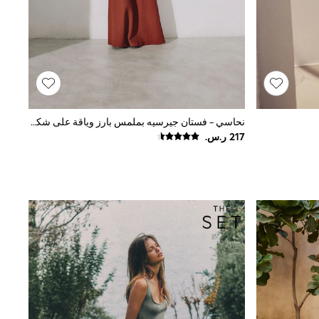
نحاسي - فستان جيرسيه بملمس بارز وياقة على شكل V