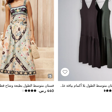
حزمة من 2 فستان متوسط الطول بلا أكمام بياقة على شكل V وخصر منخفض مع الكتان من The Set
فستان متوسط الطول بطبعة وشاح قطن من 