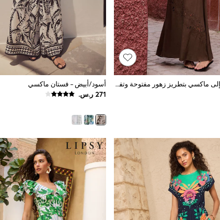
فستان متوسط إلى ماكسي بتطريز زهور مفتوحة وتفاصيل Cutwork من القطن مع لمسة كتان من Lipsy
أسود/أبيض - فستان ماكسي