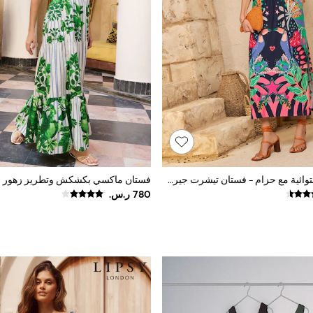
كحلي بطبعة استوائية مع حزام - فستان تيشرت جيرسي متوسط الطول من Love & Roses