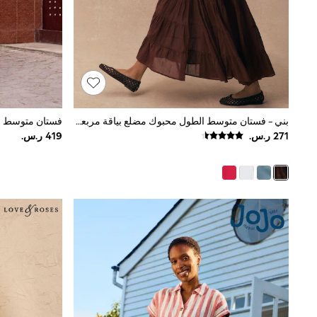
Love & Roses
Mint Velvet
Monsoon
River Island
SCHOOWEAR
All Boys Schoolwear
Shoes
Trousers
Shorts
بني - فستان متوسط الطول محبوك مضلع بياقة مربعة بدون أكمام
Shirts
Polo Shirts
Sweatshirts & Jumpers
Coats & Jackets
Underwear
Socks
Multipacks
All Boys Sport & Swimwear
Trainers & Pumps
Swimwear
Tops
Shorts
Joggers
adidas
Nike