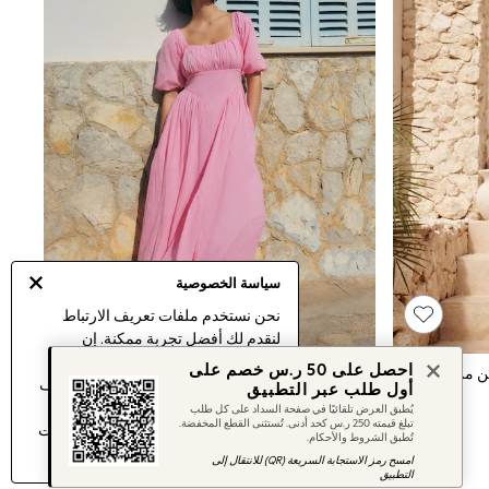
سياسة الخصوصية
نحن نستخدم ملفات تعريف الارتباط
لنقدم لك أفضل تجربة ممكنة. إن
استمرارك في استخدام موقعنا يعني
احصل على 50 ر.س خصم على
Lipsy
وردي - فستان متوسط الطول بكم منفوخ
موافقتك على استخدامنا لملفات تعريف
أول طلب عبر التطبيق
الارتباط.
يُطبق العرض تلقائيًا في صفحة السداد على كل طلب
تبلغ قيمته 250 ر.س كحد أدنى. تُستثنى القطع المخفضة.
اكتشف المزيد
عن إدارة إعدادات ملفات
تُطبق الشروط والأحكام.
تعريف الارتباط (الكوكيز).
امسح رمز الاستجابة السريعة (QR) للانتقال إلى
التطبيق