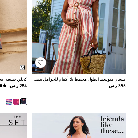
All Girls Schoolwear
Shoes
Dresses
Trousers
Skirts
Shirts
Polo Shirts
Sweatshirts
Cardigans
Coats & Jackets
Underwear
Socks & Tights
Multipacks
فستان متوسط الطول مخطط بلا أكمام للحوامل بتصميم قميص من JoJo Maman Bébé
All Girls Sports & Swimwear
Trainers & Pumps
Swimwear
Tops
Leggings
Shorts
Joggers
adidas
Nike
Shop All