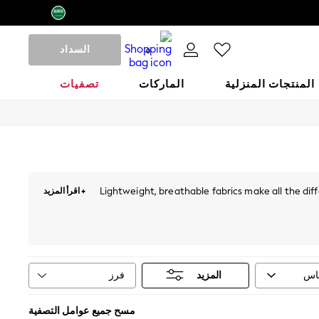
السداد
0
المنتجات المنزلية
الماركات
تصفيات
Lightweight, breathable fabrics make all the diff
+ اقرأ المزيد
without extra weight. Next's summer dress collec
linen puff-sleeve styles are popular choices. Col
between €34 and €118, in midi and maxi lengths with
store, with free in-store returns. Pair with
women'
The best summer dresses balance breathability wi
فرز
قاس
المزيد
along a beach boardwalk or sitting at an outdoor 
Jersey offers stretch and easy packing for ho
depending on brand and fabric. Lengths and Silho
مسح جميع عوامل التصفية