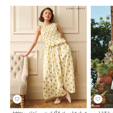
silhouettes include button-down shirt dresses, tier
cuts, while Next's own-label styles lean towa
placement prints all appear in the current range. Fo
a nautical feel that works well in coastal settings
petite lengths are cut shorter through t
بيج فاتح بطبعة ورود وكرز - فستان متوسط الطول مجمع بكم منفوخ
فستان قطن مورّد بلا أكمام بتصميم مُجمّع من Laura Ashley