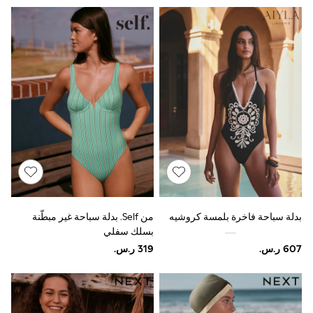
9-11 years
12-14 years
15+ years
All Clothing
Coats & Jackets
Dresses
Holiday Shop
Jeans
Jumpsuits & Playsuits
All Girl's New In
Kid's Top Picks
Top & Bottom Sets
Summer Dresses
Polka Dots
THE SET
Knitwear
Loungewear
بدلة سباحة فاخرة بلمسة كروشيه
من Self. بدلة سباحة غير مبطّنة
Nightwear & Pyjamas
بسلك سفلي
Occasionwear
Pants & Leggings
Schoolwear
Sets & Outfits
Shirts & Blouses
Shorts & Skirts