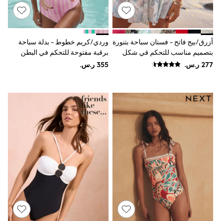
Joggers
adidas
Nike
All Girls Schoolwear
أزرق/بيج فاتح - فستان سباحة بتنورة
وردي/كريم خطوط - بدلة سباحة
Shoes
بتصميم مناسب للتحكم في شكل
برقبة مفتوحة للتحكم في البطن
Dresses
البطن
مزينة بالخرز
Trousers
Skirts
Shirts
Polo Shirts
Sweatshirts
Cardigans
Coats & Jackets
Underwear
Socks & Tights
Multipacks
All Girls Sports & Swimwear
Trainers & Pumps
Swimwear
Tops
Leggings
Shorts
Joggers