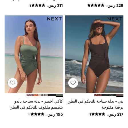
Smiggle
البطن بحمالة رقبة
Eastpak
Bags & Backpacks
Caps
Belts
Jumpers
Polo Shirts
All Girls Sports & Swimwear
T-Shirts
Bags & Backpacks
Lunchboxes
Caps
Bags
Blouses
Shirts
Polo Shirts
GIRLS
E-Gift Card
بني - بدلة سباحة للتحكم في البطن
كاكي أخضر - بدلة سباحة باندو
New In
New In from Next
برقبة مفتوحة
بتصميم ملفوف للتحكم في البطن
0-2 years
3-5 years
6-8 years