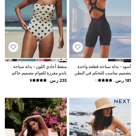
Sun Hats & Caps
Resort Styles
Boys' Holiday Shop
Boys' Travel Styles
Sunset Styles
Occasionwear
Sets & Outfits
Linen Collection
Tops & T-Shirts
Shirts
Polo Shirts
أسود - بدلة سباحة قطعة واحدة
منقط أحادي اللون - بدلة سباحة
Swimwear
بتصميم مناسب للتحكم في البطن
باندو معززة للقوام بتصميم حاكم
Shorts
Sandals & Clogs
للبطن
Sun Safe
Rash Vests
Sun Hats & Caps
Sunglasses
Baby Holiday Shop
Baby Summer Nightwear
Occasionwear
Dresses
Sets & Outfits