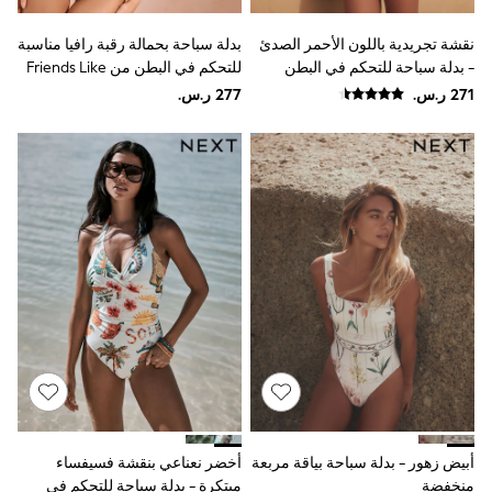
adidas
Nike
نقشة تجريدية باللون الأحمر الصدئ
بدلة سباحة بحمالة رقبة رافيا مناسبة
Shop All
- بدلة سباحة للتحكم في البطن
للتحكم في البطن من Friends Like
Shoes
Coats & Jackets
بحواف مُحدَّدة
These
Bags & Accessories
Shirts
Polo Shirts
Shop all
Shoes
Coats & Jackets
Bags
Polo Shirts
Blue
Black
White
Grey
Green
Red
All Branded Schoolwear
adidas
Nike
أبيض زهور - بدلة سباحة بياقة مربعة
أخضر نعناعي بنقشة فسيفساء
Clarks
منخفضة
مبتكرة - بدلة سباحة للتحكم في
Start Rite