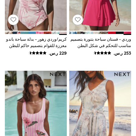
Baker by Ted Baker
Boden
Lipsy
Love & Roses
Mint Velvet
Monsoon
River Island
وردي - فستان سباحة بتنورة بتصميم
كريم/وردي زهور - بدلة سباحة باندو
SCHOOWEAR
مناسب للتحكم في شكل البطن
معززة للقوام بتصميم حاكم للبطن
All Boys Schoolwear
Shoes
Trousers
Shorts
Shirts
Polo Shirts
Sweatshirts & Jumpers
Coats & Jackets
Underwear
Socks
Multipacks
All Boys Sport & Swimwear
Trainers & Pumps
Swimwear
Tops
Shorts