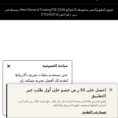
Dresses
حقوق الطبع والنشر محفوظة © لصالح 2026 Next General Trading FZE. مسجلة في
Occasionwear
دبي. رقم الشركة 57324021
Sets & Outfits
Linen Collection
Swimwear & Beachwear
Tops & T-Shirts
Sandals & Sliders
Jumpsuits & Playsuits
Shorts & Skirts
Sun Safe
سياسة الخصوصية
Sun Hats & Caps
Sunglasses
نحن نستخدم ملفات تعريف الارتباط
لنقدم لك أفضل تجربة ممكنة. إن
Women's Holiday Shop
استمرارك في استخدام موقعنا يعني
Women's Travel Styles
احصل على 50 ر.س خصم على أول طلب عبر
موافقتك على استخدامنا لملفات تعريف
Dresses
التطبيق
الارتباط.
Occasionwear
يُطبق العرض تلقائيًا في صفحة السداد على كل طلب تبلغ قيمته 250 ر.س كحد أدنى.
اكتشف المزيد
عن إدارة إعدادات ملفات
تُستثنى القطع المخفضة. تُطبق الشروط والأحكام.
Linen Collection
تعريف الارتباط (الكوكيز).
Tops & T-Shirts
تسوق عبر التطبيق