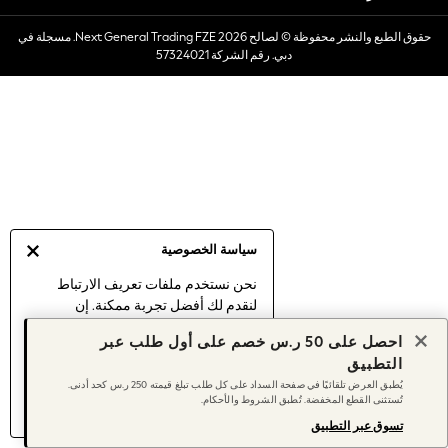
Dresses
حقوق الطبع والنشر محفوظة © لصالح 2026 Next General Trading FZE. مسجلة في
Occasionwear
دبي. رقم الشركة 57324021
Sets & Outfits
Linen Collection
Swimwear & Beachwear
Tops & T-Shirts
Sandals & Sliders
Jumpsuits & Playsuits
Shorts & Skirts
Sun Safe
سياسة الخصوصية
Sun Hats & Caps
Sunglasses
نحن نستخدم ملفات تعريف الارتباط
لنقدم لك أفضل تجربة ممكنة. إن
Women's Holiday Shop
استمرارك في استخدام موقعنا يعني
Women's Travel Styles
احصل على 50 ر.س خصم على أول طلب عبر
موافقتك على استخدامنا لملفات تعريف
Dresses
التطبيق
الارتباط.
Occasionwear
يُطبق العرض تلقائيًا في صفحة السداد على كل طلب تبلغ قيمته 250 ر.س كحد أدنى.
اكتشف المزيد
عن إدارة إعدادات ملفات
تُستثنى القطع المخفضة. تُطبق الشروط والأحكام.
Linen Collection
تعريف الارتباط (الكوكيز).
Tops & T-Shirts
تسوق عبر التطبيق