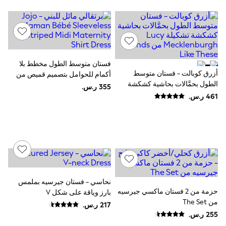
Shoes
Dresses
Trousers
Skirts
Shirts
Polo Shirts
فستان متوسط الطول مخطط بلا
Sweatshirts
أزرق كوبالت - فستان متوسط
أكمام للحوامل بتصميم قميص من
Cardigans
الطول بحمَّالات بحاشية كشكشة
JoJo Maman Bébé
Coats & Jackets
تشكيلة Lucy Mecklenburgh من
Underwear
Socks & Tights
Friends Like These
Multipacks
All Girls Sports & Swimwear
Trainers & Pumps
Swimwear
Tops
Leggings
Shorts
Joggers
نحاسي - فستان جيرسيه بملمس
adidas
حزمة من 2 فستان ماكسي جيرسيه
بارز وياقة على شكل V
Nike
من The Set
Shop All
Shoes