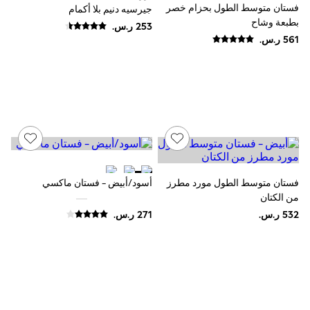
Mint Velvet
فستان متوسط الطول بحزام خصر
جيرسيه دنيم بلا أكمام
Monsoon
بطبعة وشاح
River Island
SCHOOWEAR
All Boys Schoolwear
Shoes
Trousers
Shorts
Shirts
Polo Shirts
Sweatshirts & Jumpers
Coats & Jackets
Underwear
Socks
فستان متوسط الطول مورد مطرز
أسود/أبيض - فستان ماكسي
Multipacks
من الكتان
All Boys Sport & Swimwear
Trainers & Pumps
Swimwear
Tops
Shorts
Joggers
adidas
Nike
All Girls Schoolwear