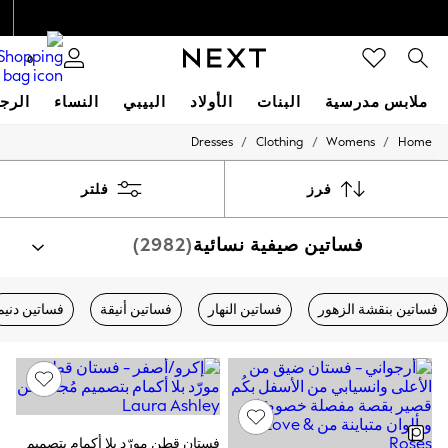
0
ملابس مدرسية
البنات
الأولاد
البيبي
النساء
الرج
/
/
/
Dresses
Clothing
Womens
Home
HOLIDAY SHOP
Holiday Shop
Modest Holiday Outfits
فرز
فلتر
Sunset Styles
Summer Nightwear
فساتين صيفية نسائية
(2982)
Occasionwear
Girls
Girls' Holiday Shop
Girls' Travel Styles
فساتين بنقشة الزهور
فساتين النهار
فساتين أنيقة
فساتين دنيم
Sunset Styles
Dresses
Occasionwear
Sets & Outfits
Linen Collection
Swimwear & Beachwear
Tops & T-Shirts
فستان قطن مورّد بلا أكمام بتصميم