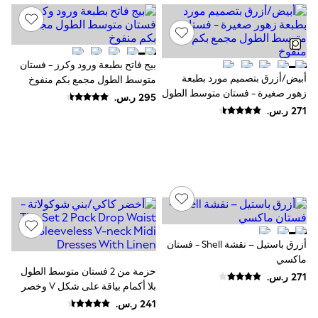
Sunset Styles
Occasionwear
Sets & Outfits
Linen Collection
Tops & T-Shirts
بيج فاتح بطبعة ورود وكرز - فستان
Shirts
أبيض/أزرق بتصميم مورد بطبعة
متوسط الطول مجمع بكم منفوخ
Polo Shirts
زهور صغيرة - فستان متوسط الطول
Swimwear
مجمع بكم منفوخ
Shorts
Sandals & Clogs
Sun Safe
Rash Vests
Sun Hats & Caps
Sunglasses
Baby Holiday Shop
Baby Summer Nightwear
Occasionwear
Dresses
أزرق باستيل – نقشة Shell - فستان
Sets & Outfits
ماكسي
Rompers
حزمة من 2 فستان متوسط الطول
Sandals
بلا أكمام بياقة على شكل V وخصر
Swimwear
منخفض مع الكتان من The Set
Sun Hats & Caps