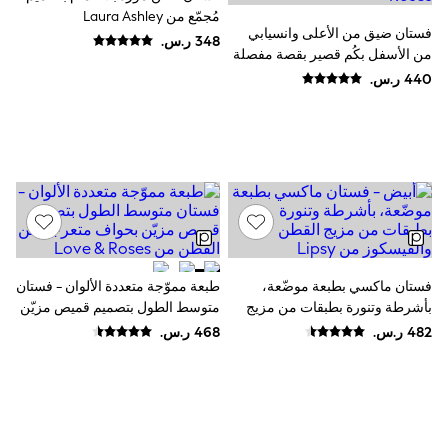
Sandals & Sliders
مُجمّع من Laura Ashley
Jumpsuits & Playsuits
فستان ضيق من الأعلى وانسيابي
Shorts & Skirts
من الأسفل بكُم قصير بقصة مفصلة
Sun Safe
خصوصًا وبألوان متباينة من Love &
Sun Hats & Caps
Roses
Sunglasses
Women's Holiday Shop
Women's Travel Styles
Dresses
Occasionwear
Linen Collection
Tops & T-Shirts
Cover Ups & Kaftans
Sandals
Swimwear
فستان ماكسي بطبعة موضّعة،
طبعة مموّجة متعددة الألوان - فستان
Jumpsuits & Playsuits
بأشرطة وتنورة بطبقات من مزيج
متوسط الطول بتصميم قميص مزيّن
Beachwear
Skirts
القطن والفيسكوز من Lipsy
بحواف متعرجة من القطن من Love
Trousers
& Roses
Sunglasses
Sun Hats & Caps
Resort Styles
Boys' Holiday Shop
Boys' Travel Styles