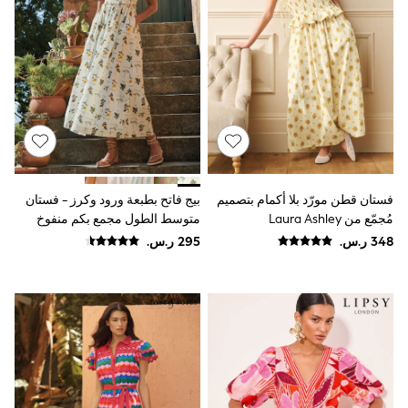
Sun Hats & Caps
Resort Styles
Boys' Holiday Shop
Boys' Travel Styles
Sunset Styles
Occasionwear
Sets & Outfits
Linen Collection
Tops & T-Shirts
Shirts
Polo Shirts
فستان قطن مورّد بلا أكمام بتصميم
بيج فاتح بطبعة ورود وكرز - فستان
Swimwear
مُجمّع من Laura Ashley
متوسط الطول مجمع بكم منفوخ
Shorts
Sandals & Clogs
Sun Safe
Rash Vests
Sun Hats & Caps
Sunglasses
Baby Holiday Shop
Baby Summer Nightwear
Occasionwear
Dresses
Sets & Outfits