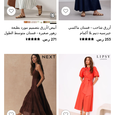
Baker by Ted Baker
Boden
Lipsy
Love & Roses
Mint Velvet
Monsoon
أزرق شاحب - فستان ماكسي
أبيض/أزرق بتصميم مورد بطبعة
River Island
جيرسيه دنيم بلا أكمام
زهور صغيرة - فستان متوسط الطول
SCHOOWEAR
مجمع بكم منفوخ
All Boys Schoolwear
Shoes
Trousers
Shorts
Shirts
Polo Shirts
Sweatshirts & Jumpers
Coats & Jackets
Underwear
Socks
Multipacks
All Boys Sport & Swimwear
Trainers & Pumps
Swimwear
Tops
Shorts