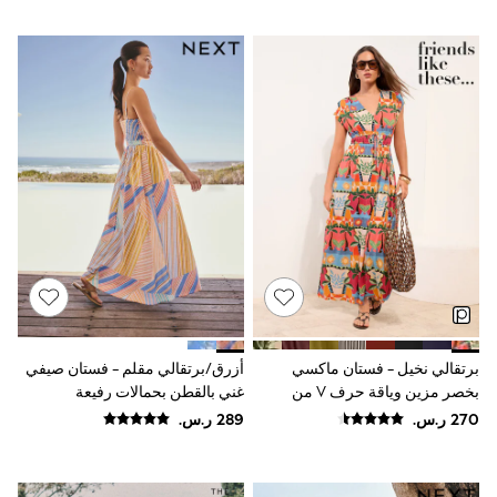
9-11 years
12-14 years
15+ years
All Clothing
Coats & Jackets
Dresses
Holiday Shop
Jeans
Jumpsuits & Playsuits
All Girl's New In
Kid's Top Picks
Top & Bottom Sets
Summer Dresses
Polka Dots
THE SET
Knitwear
Loungewear
Nightwear & Pyjamas
برتقالي نخيل - فستان ماكسي
أزرق/برتقالي مقلم - فستان صيفي
Occasionwear
بخصر مزين وياقة حرف V من
غني بالقطن بحمالات رفيعة
Pants & Leggings
الجيرسي من Friends Like These
Schoolwear
Sets & Outfits
Shirts & Blouses
Shorts & Skirts