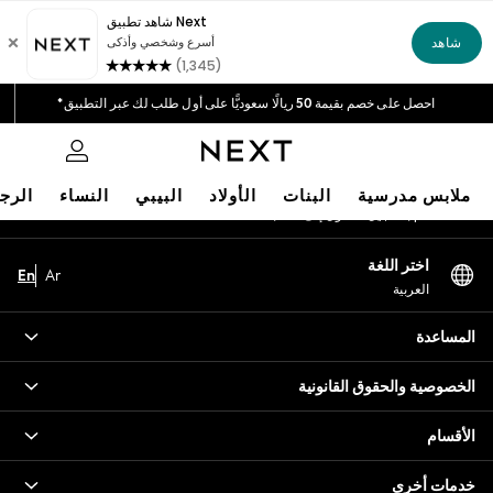
An error occurred on client
خيارات دفع مرنة وآمنة*
نحن نقبل
شبكاتنا الاجتماعية
احصل على خصم بقيمة 50 ريالًا سعوديًّا على أول طلب لك عبر التطبيق*
توصيل سريع | نتكفل بدفع جميع الرسوم الجمركية*
0
حسابي
ملابس مدرسية
البنات
الأولاد
البيبي
النساء
الرج
قم بتسجيل الدخول إلى حسابك
HOLIDAY SHOP
اختر اللغة
En
Ar
Holiday Shop
العربية
Modest Holiday Outfits
Sunset Styles
المساعدة
Summer Nightwear
Occasionwear
الخصوصية والحقوق القانونية
Girls
Girls' Holiday Shop
الأقسام
Girls' Travel Styles
خدمات أخرى
Sunset Styles