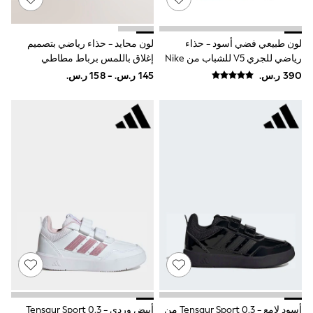
9-11 years
12-14 years
15+ years
All Clothing
لون طبيعي فضي أسود - حذاء
لون محايد - حذاء رياضي بتصميم
Coats & Jackets
رياضي للجري V5 للشباب من Nike
إغلاق باللمس برباط مطاطي
Dresses
Holiday Shop
Jeans
Jumpsuits & Playsuits
All Girl's New In
Kid's Top Picks
Top & Bottom Sets
Summer Dresses
Polka Dots
THE SET
Knitwear
Loungewear
Nightwear & Pyjamas
Occasionwear
Pants & Leggings
Schoolwear
Sets & Outfits
Shirts & Blouses
Shorts & Skirts
أسود لامع - 0.3 Tensaur Sport من
أبيض وردي - 0.3 Tensaur Sport