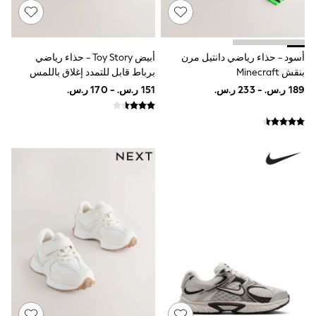
Smiggle
Eastpak
Bags & Backpacks
Caps
أسود - حذاء رياضي دانتيل مرن
أبيض Toy Story - حذاء رياضي
Belts
بنقش Minecraft
برباط قابل للتمدد إغلاق باللمس
Jumpers
Polo Shirts
All Girls Sports & Swimwear
T-Shirts
Bags & Backpacks
Lunchboxes
Caps
Bags
Blouses
Shirts
Polo Shirts
GIRLS
E-Gift Card
New In
New In from Next
0-2 years
3-5 years
6-8 years