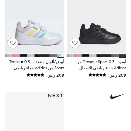
Baker by Ted Baker
Boden
Lipsy
Love & Roses
Mint Velvet
Monsoon
River Island
SCHOOWEAR
All Boys Schoolwear
Shoes
Trousers
أسود - 0.3 Tensaur Sport من
أبيض/ألوان متعددة - 0.3 Tensaur
Shorts
Adidas حذاء رياضي للأطفال
Sport من Adidas حذاء رياضي
Shirts
للأطفال
Polo Shirts
Sweatshirts & Jumpers
Coats & Jackets
Underwear
Socks
Multipacks
All Boys Sport & Swimwear
Trainers & Pumps
Swimwear
Tops
Shorts