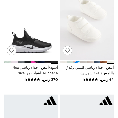
Rompers
Sandals
Swimwear
Sun Hats & Caps
Mens' Holiday Shop
Occasionwear
Shirts
Linen Collection
Polo Shirts
Tops & T-Shirts
Trousers & Chinos
Jeans
Sandals
Shorts
أبيض - حذاء رياضي للبيبي بإغلاق
أسود/أبيض - حذاء رياضي Flex
Swimwear
باللمس (0 - 2 شهرين)
Runner 4 للشباب من Nike
Hats & Caps
Vests
Sunglasses
Beach Towels
Bags
Travel Bags
Luggage
Angel & Rocket
B by Ted Baker