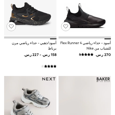
Joggers
adidas
Nike
All Girls Schoolwear
Shoes
Dresses
Trousers
Skirts
أسود - حذاء رياضي Flex Runner 4
أسود/ذهبي - حذاء رياضي مرن
Shirts
للشباب من Nike
برباط
Polo Shirts
Sweatshirts
Cardigans
Coats & Jackets
Underwear
Socks & Tights
Multipacks
All Girls Sports & Swimwear
Trainers & Pumps
Swimwear
Tops
Leggings
Shorts
Joggers