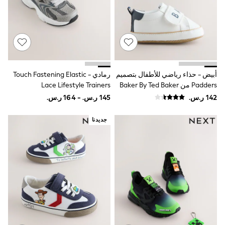
adidas
Nike
Shop All
Shoes
Coats & Jackets
Bags & Accessories
Shirts
Polo Shirts
أبيض - حذاء رياضي للأطفال بتصميم
رمادي - Touch Fastening Elastic
Shop all
Padders من Baker By Ted Baker
Lace Lifestyle Trainers
Shoes
Coats & Jackets
Bags
Polo Shirts
جديدنا
Blue
Black
White
Grey
Green
Red
All Branded Schoolwear
adidas
Nike
Clarks
Start Rite