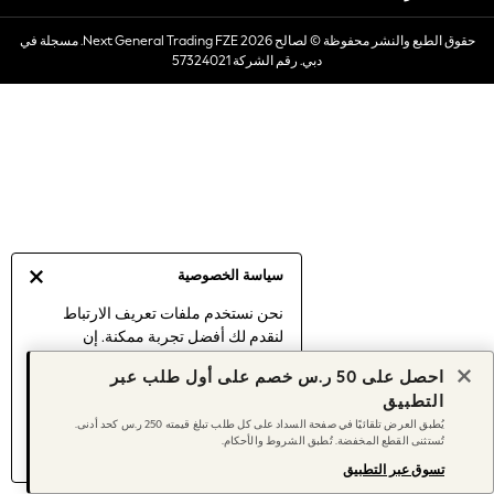
Dresses
حقوق الطبع والنشر محفوظة © لصالح 2026 Next General Trading FZE. مسجلة في
Occasionwear
دبي. رقم الشركة 57324021
Sets & Outfits
Linen Collection
Swimwear & Beachwear
Tops & T-Shirts
Sandals & Sliders
Jumpsuits & Playsuits
Shorts & Skirts
Sun Safe
سياسة الخصوصية
Sun Hats & Caps
Sunglasses
نحن نستخدم ملفات تعريف الارتباط
لنقدم لك أفضل تجربة ممكنة. إن
Women's Holiday Shop
استمرارك في استخدام موقعنا يعني
Women's Travel Styles
احصل على 50 ر.س خصم على أول طلب عبر
موافقتك على استخدامنا لملفات تعريف
Dresses
التطبيق
الارتباط.
Occasionwear
يُطبق العرض تلقائيًا في صفحة السداد على كل طلب تبلغ قيمته 250 ر.س كحد أدنى.
اكتشف المزيد
عن إدارة إعدادات ملفات
تُستثنى القطع المخفضة. تُطبق الشروط والأحكام.
Linen Collection
تعريف الارتباط (الكوكيز).
Tops & T-Shirts
تسوق عبر التطبيق