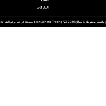
الماركات
صالح 2026 Next General Trading FZE. مسجلة في دبي. رقم الشركة 57324021