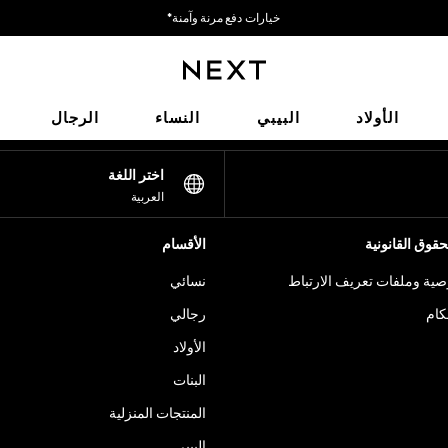
خيارات دفع مرنة وآمنة*
نحن نقبل
شبكاتنا الاجتماعية
الأولاد
البيبي
النساء
الرجال
اختر اللغة
العربية
قوق القانونية
الأقسام
ية وملفات تعريف الارتباط
نسائي
كام
رجالي
الأولاد
البنات
المنتجات المنزلية
البيبي