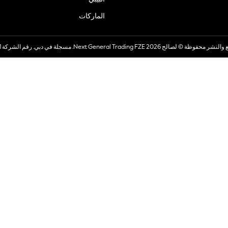
الماركات
صالح 2026 Next General Trading FZE. مسجلة في دبي. رقم الشركة 57324021