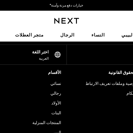
خيارات دفع مرنة وآمنة*
نحن نقبل
شبكاتنا الاجتماعية
لبيبي
النساء
الرجال
متجر العطلات
اختر اللغة
العربية
قوق القانونية
الأقسام
ية وملفات تعريف الارتباط
نسائي
كام
رجالي
الأولاد
البنات
المنتجات المنزلية
البيبي