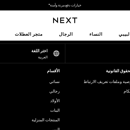
خيارات دفع مرنة وآمنة*
نحن نقبل
شبكاتنا الاجتماعية
لبيبي
النساء
الرجال
متجر العطلات
اختر اللغة
العربية
قوق القانونية
الأقسام
ية وملفات تعريف الارتباط
نسائي
كام
رجالي
الأولاد
البنات
المنتجات المنزلية
البيبي