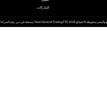
الماركات
صالح 2026 Next General Trading FZE. مسجلة في دبي. رقم الشركة 57324021