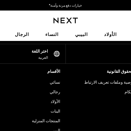
خيارات دفع مرنة وآمنة*
نحن نقبل
شبكاتنا الاجتماعية
الأولاد
البيبي
النساء
الرجال
اختر اللغة
العربية
قوق القانونية
الأقسام
ية وملفات تعريف الارتباط
نسائي
كام
رجالي
الأولاد
البنات
المنتجات المنزلية
البيبي