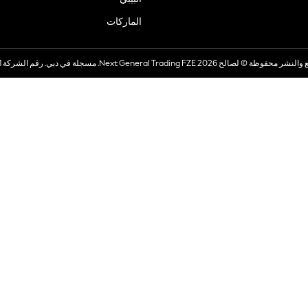
الماركات
صالح 2026 Next General Trading FZE. مسجلة في دبي. رقم الشركة 57324021