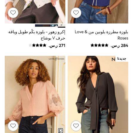
Baker by Ted Baker
Boden
Lipsy
Love & Roses
Mint Velvet
Monsoon
بلوزة مطرزة بلونين من Love &
إكرو زهور - بلوزة بكُم طويل وياقة
River Island
Roses
حرف V بوشاح
SCHOOWEAR
All Boys Schoolwear
Shoes
جديدنا
Trousers
Shorts
Shirts
Polo Shirts
Sweatshirts & Jumpers
Coats & Jackets
Underwear
Socks
Multipacks
All Boys Sport & Swimwear
Trainers & Pumps
Swimwear
Tops
Shorts