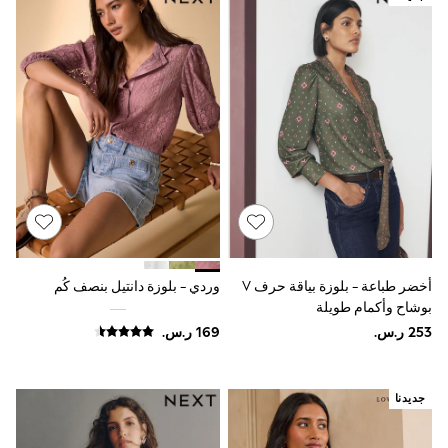
Sets & Outfits
Linen Collection
Swimwear & Beachwear
Tops & T-Shirts
Sandals & Sliders
Jumpsuits & Playsuits
Shorts & Skirts
Sun Safe
Sun Hats & Caps
Sunglasses
Women's Holiday Shop
Women's Travel Styles
Dresses
Occasionwear
Linen Collection
أخضر طباعة - بلوزة بياقة حرف V
وردي - بلوزة دانتيل بنصف كُم
Tops & T-Shirts
بوشاح وأكمام طويلة
Cover Ups & Kaftans
Sandals
Swimwear
Jumpsuits & Playsuits
Beachwear
جديدنا
Skirts
Trousers
Sunglasses