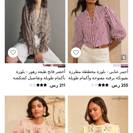
Sun Hats & Caps
Resort Styles
Boys' Holiday Shop
Boys' Travel Styles
Sunset Styles
Occasionwear
Sets & Outfits
Linen Collection
Tops & T-Shirts
Shirts
Polo Shirts
Swimwear
Shorts
أحمر عنابي - بلوزة مخططة مطرزة
أخضر فاتح طبعة زهور - بلوزة
Sandals & Clogs
بفيونكة برقبة مفتوحة وأكمام طويلة
بأكمام طويلة وتفاصيل كشكشة
Sun Safe
من Love & Roses
Rash Vests
Sun Hats & Caps
Sunglasses
Baby Holiday Shop
Baby Summer Nightwear
Occasionwear
Dresses
Sets & Outfits