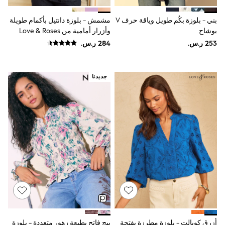
Joggers
adidas
بني - بلوزة بكُم طويل وياقة حرف V
مشمش - بلوزة دانتيل بأكمام طويلة
Nike
بوشاح
وأزرار أمامية من Love & Roses
All Girls Schoolwear
Shoes
Dresses
Trousers
Skirts
جديدنا
Shirts
Polo Shirts
Sweatshirts
Cardigans
Coats & Jackets
Underwear
Socks & Tights
Multipacks
All Girls Sports & Swimwear
Trainers & Pumps
Swimwear
Tops
Leggings
Shorts
Joggers
أزرق كوبالت - بلوزة مطرزة بفتحة
بيج فاتح بطبعة زهور متعددة - بلوزة