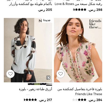
adidas
رقبة شكل سبعة من Love & Roses
بأكمام طويلة مع كشكشة وأزرار
Nike
أمامية
Shop All
Shoes
Coats & Jackets
جديدنا
Bags & Accessories
Shirts
Polo Shirts
Shop all
Shoes
Coats & Jackets
Bags
Polo Shirts
Blue
Black
White
Grey
Green
Red
All Branded Schoolwear
بلوزة فاخرة بتفاصيل كشكشة من
أزرق طباعة زهور - بلوزة
adidas
Friends Like These
Nike
Clarks
Start Rite