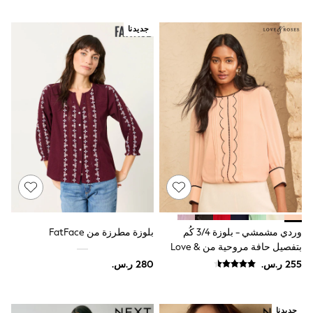
Smiggle
Eastpak
جديدنا
Bags & Backpacks
Caps
Belts
Jumpers
Polo Shirts
All Girls Sports & Swimwear
T-Shirts
Bags & Backpacks
Lunchboxes
Caps
Bags
Blouses
Shirts
Polo Shirts
GIRLS
وردي مشمشي - بلوزة 3/4 كُم
بلوزة مطرزة من FatFace
E-Gift Card
بتفصيل حافة مروحية من Love &
New In
Roses
New In from Next
0-2 years
3-5 years
6-8 years
جديدنا