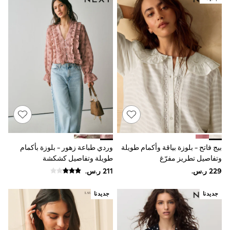
9-11 years
12-14 years
15+ years
All Clothing
Coats & Jackets
Dresses
Holiday Shop
Jeans
Jumpsuits & Playsuits
All Girl's New In
Kid's Top Picks
Top & Bottom Sets
Summer Dresses
Polka Dots
THE SET
بيج فاتح - بلوزة بياقة وأكمام طويلة
وردي طباعة زهور - بلوزة بأكمام
Knitwear
Loungewear
وتفاصيل تطريز مفرّغ
طويلة وتفاصيل كشكشة
Nightwear & Pyjamas
Occasionwear
Pants & Leggings
جديدنا
جديدنا
Schoolwear
Sets & Outfits
Shirts & Blouses
Shorts & Skirts