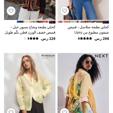
Baker by Ted Baker
Boden
Lipsy
Love & Roses
Mint Velvet
Monsoon
كحلي بطبعة سلاسل - قميص
كحلي بطبعة وشاح بسيور خيل -
River Island
شيفون مطبوع من Lipsy
قميص خفيف الوزن قطن بكُم طويل
SCHOOWEAR
تلبيس مريح
All Boys Schoolwear
Shoes
Trousers
Shorts
Shirts
Polo Shirts
Sweatshirts & Jumpers
Coats & Jackets
Underwear
Socks
Multipacks
All Boys Sport & Swimwear
Trainers & Pumps
Swimwear
Tops
Shorts