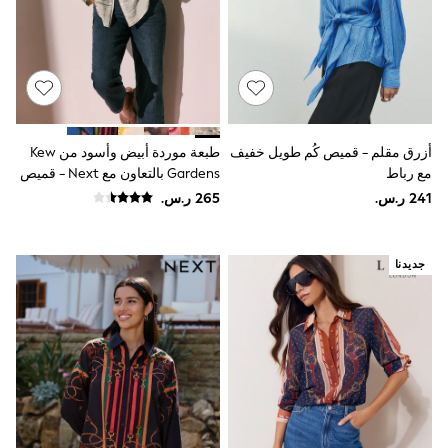
Rompers
Sandals
Swimwear
Sun Hats & Caps
Mens' Holiday Shop
Occasionwear
Shirts
Linen Collection
أزرق مقلم - قميص كُم طويل خفيف
طبعة موردة أبيض وأسود من Kew
Polo Shirts
Tops & T-Shirts
مع رباط
Gardens بالتعاون مع Next - قميص
Trousers & Chinos
خفيف الوزن قطن بكُم طويل تلبيس
Jeans
مريح
Sandals
Shorts
جديدنا
Swimwear
Hats & Caps
Vests
Sunglasses
Beach Towels
Bags
Travel Bags
Luggage
Angel & Rocket
B by Ted Baker