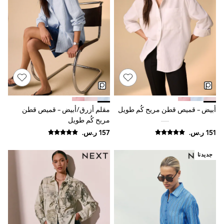
Sun Hats & Caps
Resort Styles
Boys' Holiday Shop
Boys' Travel Styles
Sunset Styles
Occasionwear
Sets & Outfits
Linen Collection
Tops & T-Shirts
Shirts
Polo Shirts
أبيض - قميص قطن مريح كُم طويل
مقلم أزرق/أبيض - قميص قطن
Swimwear
مريح كُم طويل
Shorts
Sandals & Clogs
Sun Safe
Rash Vests
جديدنا
Sun Hats & Caps
Sunglasses
Baby Holiday Shop
Baby Summer Nightwear
Occasionwear
Dresses
Sets & Outfits