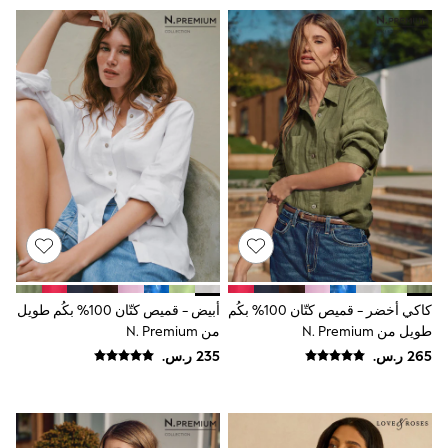
9-11 years
12-14 years
15+ years
All Clothing
Coats & Jackets
Dresses
Holiday Shop
Jeans
Jumpsuits & Playsuits
All Girl's New In
Kid's Top Picks
Top & Bottom Sets
Summer Dresses
Polka Dots
THE SET
Knitwear
Loungewear
كاكي أخضر - قميص كتّان 100% بكُم
أبيض - قميص كتّان 100% بكُم طويل
Nightwear & Pyjamas
طويل من N. Premium
من N. Premium
Occasionwear
Pants & Leggings
Schoolwear
Sets & Outfits
Shirts & Blouses
Shorts & Skirts