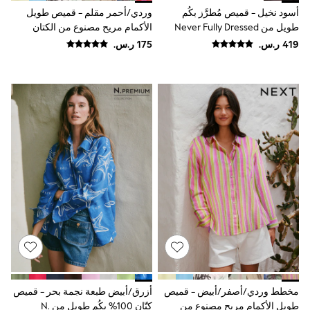
adidas
أسود نخيل - قميص مُطرَّز بكُم
وردي/أحمر مقلم - قميص طويل
Nike
طويل من Never Fully Dressed
الأكمام مريح مصنوع من الكتان
Shop All
Shoes
Coats & Jackets
Bags & Accessories
Shirts
Polo Shirts
Shop all
Shoes
Coats & Jackets
Bags
Polo Shirts
Blue
Black
White
Grey
Green
Red
All Branded Schoolwear
adidas
Nike
مخطط وردي/أصفر/أبيض - قميص
أزرق/أبيض طبعة نجمة بحر - قميص
Clarks
طويل الأكمام مريح مصنوع من
كتّان 100% بكُم طويل من N.
Start Rite