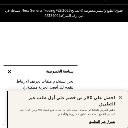
Dresses
حقوق الطبع والنشر محفوظة © لصالح 2026 Next General Trading FZE. مسجلة في
Occasionwear
دبي. رقم الشركة 57324021
Sets & Outfits
Linen Collection
Swimwear & Beachwear
Tops & T-Shirts
Sandals & Sliders
Jumpsuits & Playsuits
Shorts & Skirts
Sun Safe
سياسة الخصوصية
Sun Hats & Caps
Sunglasses
نحن نستخدم ملفات تعريف الارتباط
لنقدم لك أفضل تجربة ممكنة. إن
Women's Holiday Shop
استمرارك في استخدام موقعنا يعني
Women's Travel Styles
احصل على 50 ر.س خصم على أول طلب عبر
موافقتك على استخدامنا لملفات تعريف
Dresses
التطبيق
الارتباط.
Occasionwear
يُطبق العرض تلقائيًا في صفحة السداد على كل طلب تبلغ قيمته 250 ر.س كحد أدنى.
اكتشف المزيد
عن إدارة إعدادات ملفات
تُستثنى القطع المخفضة. تُطبق الشروط والأحكام.
Linen Collection
تعريف الارتباط (الكوكيز).
Tops & T-Shirts
تسوق عبر التطبيق