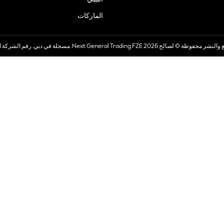
الماركات
صالح 2026 Next General Trading FZE. مسجلة في دبي. رقم الشركة 57324021