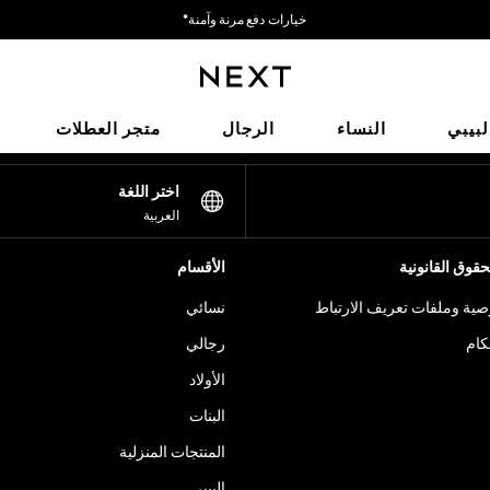
خيارات دفع مرنة وآمنة*
نحن نقبل
شبكاتنا الاجتماعية
لبيبي
النساء
الرجال
متجر العطلات
اختر اللغة
العربية
قوق القانونية
الأقسام
ية وملفات تعريف الارتباط
نسائي
كام
رجالي
الأولاد
البنات
المنتجات المنزلية
البيبي