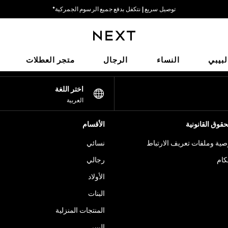
توصيل سريع | نتكفل بدفع جميع الرسوم الجمركية*
خيارات دفع مرنة وآمنة*
شبكاتنا الاجتماعية
لبيبي
النساء
الرجال
متجر العطلات
اختر اللغة
العربية
قوق القانونية
الأقسام
ية وملفات تعريف الارتباط
نسائي
كام
رجالي
الأولاد
البنات
المنتجات المنزلية
البيبي