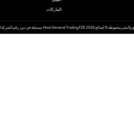
الماركات
صالح 2026 Next General Trading FZE. مسجلة في دبي. رقم الشركة 57324021