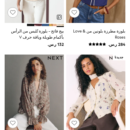
Baker by Ted Baker
Boden
Lipsy
Love & Roses
Mint Velvet
Monsoon
بلوزة مطرزة بلونين من Love &
بيج فاتح - بلوزة تُلبس من الرأس
River Island
Roses
بأكمام طويلة وياقة حرف V
SCHOOWEAR
All Boys Schoolwear
Shoes
جديدنا
Trousers
Shorts
Shirts
Polo Shirts
Sweatshirts & Jumpers
Coats & Jackets
Underwear
Socks
Multipacks
All Boys Sport & Swimwear
Trainers & Pumps
Swimwear
Tops
Shorts