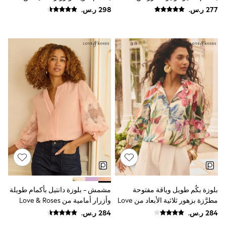
adidas
Love & Roses
& Roses
Nike
Shop All
Shoes
Coats & Jackets
Bags & Accessories
Shirts
Polo Shirts
Shop all
Shoes
Coats & Jackets
Bags
Polo Shirts
Blue
Black
White
Grey
Green
Red
All Branded Schoolwear
بلوزة بكُم طويل وياقة مفتوحة
مشمش - بلوزة دانتيل بأكمام طويلة
adidas
مطرَّزة بزهور ثلاثية الأبعاد من Love
وأزرار أمامية من Love & Roses
Nike
& Roses
Clarks
Start Rite