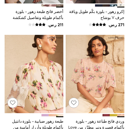
Joggers
adidas
إكرو زهور - بلوزة بكُم طويل وياقة
أخضر فاتح طبعة زهور - بلوزة
Nike
حرف V بوشاح
بأكمام طويلة وتفاصيل كشكشة
All Girls Schoolwear
Shoes
Dresses
Trousers
Skirts
Shirts
Polo Shirts
Sweatshirts
Cardigans
Coats & Jackets
Underwear
Socks & Tights
Multipacks
All Girls Sports & Swimwear
Trainers & Pumps
Swimwear
Tops
Leggings
Shorts
وردي فاتح طباعة زهور - بلوزة
طبعة زهور ضبابية - بلوزة دانتيل
Joggers
بأكمام قصيرة ونير مطرَّز من Love
بأكمام طويلة وأزرار أمامية من