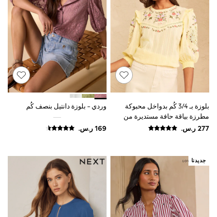
Sun Hats & Caps
Resort Styles
Boys' Holiday Shop
Boys' Travel Styles
Sunset Styles
Occasionwear
Sets & Outfits
Linen Collection
Tops & T-Shirts
Shirts
Polo Shirts
بلوزة بـ 3/4 كُم بدواخل محبوكة
وردي - بلوزة دانتيل بنصف كُم
Swimwear
مطرزة بياقة حافة مستديرة من
Shorts
Sandals & Clogs
Love & Roses
Sun Safe
Rash Vests
Sun Hats & Caps
جديدنا
Sunglasses
Baby Holiday Shop
Baby Summer Nightwear
Occasionwear
Dresses
Sets & Outfits