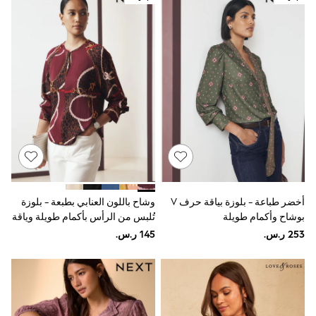
Sets & Outfits
Linen Collection
Swimwear & Beachwear
Tops & T-Shirts
Sandals & Sliders
Jumpsuits & Playsuits
Shorts & Skirts
Sun Safe
Sun Hats & Caps
Sunglasses
Women's Holiday Shop
Women's Travel Styles
Dresses
Occasionwear
Linen Collection
أخضر طباعة - بلوزة بياقة حرف V
وشاح باللون العنابي بطبعة - بلوزة
Tops & T-Shirts
بوشاح وأكمام طويلة
تُلبس من الرأس بأكمام طويلة وياقة
Cover Ups & Kaftans
Sandals
حرف V
Swimwear
Jumpsuits & Playsuits
Beachwear
Skirts
Trousers
Sunglasses