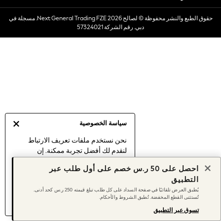
Dresses
حقوق الطبع والنشر محفوظة © لصالح 2026 Next General Trading FZE. مسجلة في
Occasionwear
دبي. رقم الشركة 57324021
Sets & Outfits
Linen Collection
Swimwear & Beachwear
Tops & T-Shirts
Sandals & Sliders
Jumpsuits & Playsuits
Shorts & Skirts
Sun Safe
سياسة الخصوصية
Sun Hats & Caps
Sunglasses
نحن نستخدم ملفات تعريف الارتباط
لنقدم لك أفضل تجربة ممكنة. إن
Women's Holiday Shop
استمرارك في استخدام موقعنا يعني
Women's Travel Styles
احصل على 50 ر.س خصم على أول طلب عبر
موافقتك على استخدامنا لملفات تعريف
Dresses
التطبيق
الارتباط.
Occasionwear
يُطبق العرض تلقائيًا في صفحة السداد على كل طلب تبلغ قيمته 250 ر.س كحد أدنى.
اكتشف المزيد
عن إدارة إعدادات ملفات
تُستثنى القطع المخفضة. تُطبق الشروط والأحكام.
Linen Collection
تعريف الارتباط (الكوكيز).
Tops & T-Shirts
تسوق عبر التطبيق