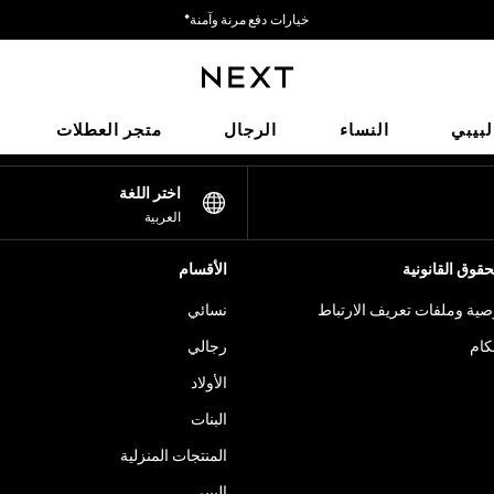
خيارات دفع مرنة وآمنة*
نحن نقبل
شبكاتنا الاجتماعية
لبيبي
النساء
الرجال
متجر العطلات
اختر اللغة
العربية
قوق القانونية
الأقسام
ية وملفات تعريف الارتباط
نسائي
كام
رجالي
الأولاد
البنات
المنتجات المنزلية
البيبي