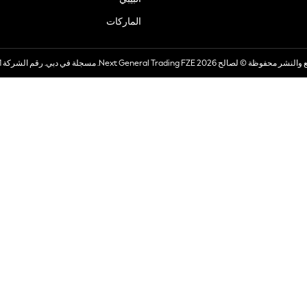
الماركات
صالح 2026 Next General Trading FZE. مسجلة في دبي. رقم الشركة 57324021