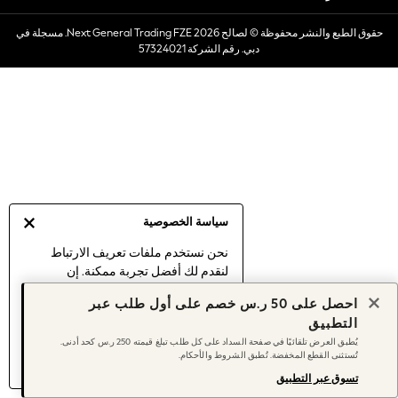
Dresses
حقوق الطبع والنشر محفوظة © لصالح 2026 Next General Trading FZE. مسجلة في
Occasionwear
دبي. رقم الشركة 57324021
Sets & Outfits
Linen Collection
Swimwear & Beachwear
Tops & T-Shirts
Sandals & Sliders
Jumpsuits & Playsuits
Shorts & Skirts
Sun Safe
سياسة الخصوصية
Sun Hats & Caps
Sunglasses
نحن نستخدم ملفات تعريف الارتباط
لنقدم لك أفضل تجربة ممكنة. إن
Women's Holiday Shop
استمرارك في استخدام موقعنا يعني
Women's Travel Styles
احصل على 50 ر.س خصم على أول طلب عبر
موافقتك على استخدامنا لملفات تعريف
Dresses
التطبيق
الارتباط.
Occasionwear
يُطبق العرض تلقائيًا في صفحة السداد على كل طلب تبلغ قيمته 250 ر.س كحد أدنى.
اكتشف المزيد
عن إدارة إعدادات ملفات
تُستثنى القطع المخفضة. تُطبق الشروط والأحكام.
Linen Collection
تعريف الارتباط (الكوكيز).
Tops & T-Shirts
تسوق عبر التطبيق