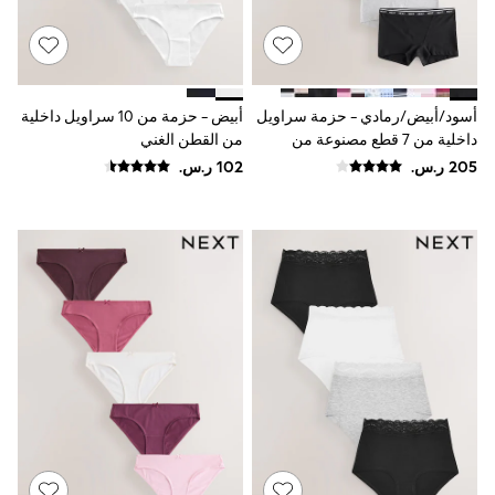
Smiggle
Eastpak
Bags & Backpacks
Caps
Belts
أسود/أبيض/رمادي - حزمة سراويل
أبيض - حزمة من 10 سراويل داخلية
Jumpers
داخلية من 7 قطع مصنوعة من
من القطن الغني
Polo Shirts
القطن ومزينة بشعار
All Girls Sports & Swimwear
T-Shirts
Bags & Backpacks
Lunchboxes
Caps
Bags
Blouses
Shirts
Polo Shirts
GIRLS
E-Gift Card
New In
New In from Next
0-2 years
3-5 years
6-8 years