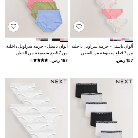
adidas
Nike
Shop All
Shoes
Coats & Jackets
Bags & Accessories
Shirts
Polo Shirts
ألوان باستل - حزمة سراويل داخلية
ألوان باستل - حزمة سراويل داخلية
Shop all
من 7 قطع مصنوعة من القطن
من 7 قطع مصنوعة من القطن
Shoes
والدانتيل
ومزينة بشعار
Coats & Jackets
Bags
Polo Shirts
Blue
Black
White
Grey
Green
Red
All Branded Schoolwear
adidas
Nike
Clarks
Start Rite