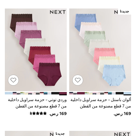
Sun Hats & Caps
Resort Styles
جديدنا
Boys' Holiday Shop
Boys' Travel Styles
Sunset Styles
Occasionwear
Sets & Outfits
Linen Collection
Tops & T-Shirts
Shirts
Polo Shirts
Swimwear
Shorts
Sandals & Clogs
Sun Safe
Rash Vests
Sun Hats & Caps
ألوان باستل - حزمة سراويل داخلية
وردي توتي - حزمة سراويل داخلية
Sunglasses
من 7 قطع مصنوعة من القطن
من 7 قطع مصنوعة من القطن
Baby Holiday Shop
والدانتيل
والدانتيل
Baby Summer Nightwear
Occasionwear
Dresses
Sets & Outfits
جديدنا