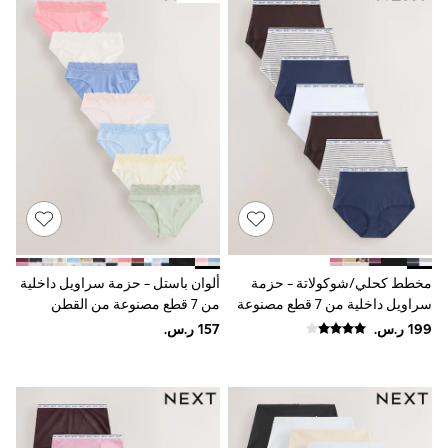
Rompers
Sandals
Swimwear
Sun Hats & Caps
Mens' Holiday Shop
Occasionwear
Shirts
Linen Collection
Polo Shirts
Tops & T-Shirts
Trousers & Chinos
Jeans
Sandals
Shorts
Swimwear
مخطط كحلي/شوكولاتة - حزمة
ألوان باستل - حزمة سراويل داخلية
Hats & Caps
سراويل داخلية من 7 قطع مصنوعة
من 7 قطع مصنوعة من القطن
Vests
Sunglasses
من القطن ومزينة بشعار
والدانتيل
Beach Towels
Bags
Travel Bags
Luggage
Angel & Rocket
B by Ted Baker