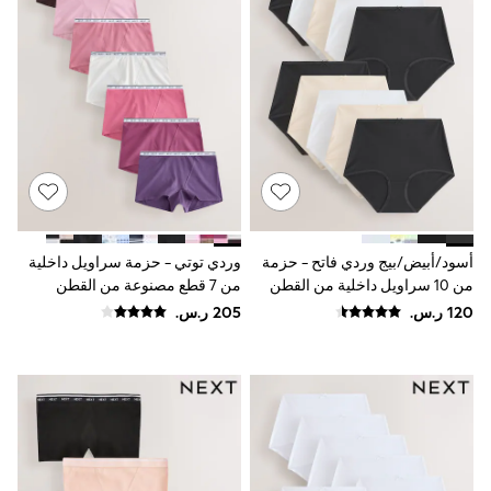
Baker by Ted Baker
Boden
Lipsy
Love & Roses
Mint Velvet
Monsoon
River Island
SCHOOWEAR
All Boys Schoolwear
Shoes
Trousers
Shorts
Shirts
أسود/أبيض/بيج وردي فاتح - حزمة
وردي توتي - حزمة سراويل داخلية
Polo Shirts
من 10 سراويل داخلية من القطن
من 7 قطع مصنوعة من القطن
Sweatshirts & Jumpers
الغني
ومزينة بشعار
Coats & Jackets
Underwear
Socks
Multipacks
All Boys Sport & Swimwear
Trainers & Pumps
Swimwear
Tops
Shorts