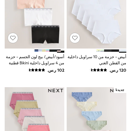
Joggers
adidas
Nike
All Girls Schoolwear
Shoes
Dresses
Trousers
Skirts
Shirts
Polo Shirts
أبيض - حزمة من 10 سراويل داخلية
أسود/أبيض/ بيج لون الجسم - حزمة
Sweatshirts
من القطن الغني
من 4 سراويل داخلية Bikini قطنية
Cardigans
بشعار
Coats & Jackets
Underwear
Socks & Tights
Multipacks
جديدنا
All Girls Sports & Swimwear
Trainers & Pumps
Swimwear
Tops
Leggings
Shorts
Joggers