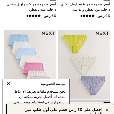
Sportswear
أبيض - حزمة من 4 سراويل بيكيني
أبيض - حزمة من 5 سراويل بيكيني
Sweatshirts & Hoodies
داخلية من القطن والدانتيل
داخلية غنية بالقطن
Swimwear
Tops & T-Shirts
Tracksuits
New In
Occasion and Party Dresses
Floral Dresses
School Dresses
Sequin Dresses
Short Sleeve Dresses
Longsleeve Dresses
100% Cotton Dresses
All Underwear
Pyjamas
Thermals
Robes
سياسة الخصوصية
Sleepsuits
Slippers
نحن نستخدم ملفات تعريف الارتباط
Socks & Tights
لنقدم لك أفضل تجربة ممكنة. إن
All Footwear
استمرارك في استخدام موقعنا يعني
Sandals & Clogs
كريمي/بنفسجي فاتح/أخضر - حزمة
أزرق شاحب - سراويل داخلية
موافقتك على استخدامنا لملفات تعريف
Boots
احصل على 50 ر.س خصم على أول طلب عبر
من 3 سراويل تحتية دانتيل
الارتباط.