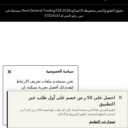
Dresses
حقوق الطبع والنشر محفوظة © لصالح 2026 Next General Trading FZE. مسجلة في
Occasionwear
دبي. رقم الشركة 57324021
Sets & Outfits
Linen Collection
Swimwear & Beachwear
Tops & T-Shirts
Sandals & Sliders
Jumpsuits & Playsuits
Shorts & Skirts
Sun Safe
سياسة الخصوصية
Sun Hats & Caps
Sunglasses
نحن نستخدم ملفات تعريف الارتباط
لنقدم لك أفضل تجربة ممكنة. إن
Women's Holiday Shop
استمرارك في استخدام موقعنا يعني
Women's Travel Styles
احصل على 50 ر.س خصم على أول طلب عبر
موافقتك على استخدامنا لملفات تعريف
Dresses
التطبيق
الارتباط.
Occasionwear
يُطبق العرض تلقائيًا في صفحة السداد على كل طلب تبلغ قيمته 250 ر.س كحد أدنى.
اكتشف المزيد
عن إدارة إعدادات ملفات
تُستثنى القطع المخفضة. تُطبق الشروط والأحكام.
Linen Collection
تعريف الارتباط (الكوكيز).
Tops & T-Shirts
تسوق عبر التطبيق