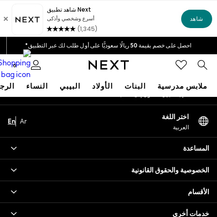
An error occurred on client
خيارات دفع مرنة وآمنة*
نحن نقبل
شبكاتنا الاجتماعية
احصل على خصم بقيمة 50 ريالًا سعوديًّا على أول طلب لك عبر التطبيق*
توصيل سريع | نتكفل بدفع جميع الرسوم الجمركية*
0
حسابي
ملابس مدرسية
البنات
الأولاد
البيبي
النساء
الرج
قم بتسجيل الدخول إلى حسابك
HOLIDAY SHOP
اختر اللغة
En
Ar
Holiday Shop
العربية
Modest Holiday Outfits
Sunset Styles
المساعدة
Summer Nightwear
Occasionwear
الخصوصية والحقوق القانونية
Girls
Girls' Holiday Shop
الأقسام
Girls' Travel Styles
خدمات أخرى
Sunset Styles