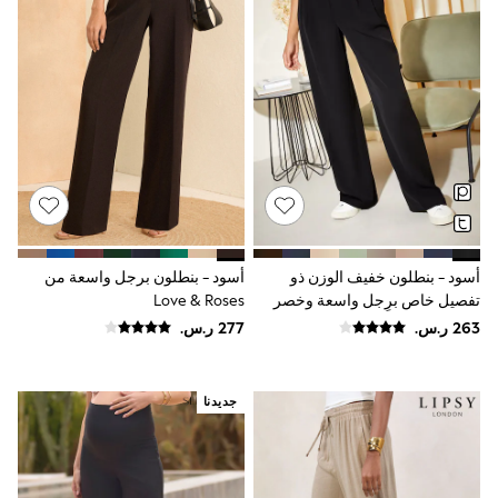
Sun Hats & Caps
Resort Styles
Boys' Holiday Shop
Boys' Travel Styles
Sunset Styles
Occasionwear
Sets & Outfits
Linen Collection
Tops & T-Shirts
Shirts
Polo Shirts
Swimwear
Shorts
أسود - بنطلون خفيف الوزن ذو
أسود - بنطلون برجل واسعة من
Sandals & Clogs
تفصيل خاص برِجل واسعة وخصر
Love & Roses
Sun Safe
قابل للتمدد من الخلف من Friends
Rash Vests
Like These
Sun Hats & Caps
Sunglasses
Baby Holiday Shop
جديدنا
Baby Summer Nightwear
Occasionwear
Dresses
Sets & Outfits