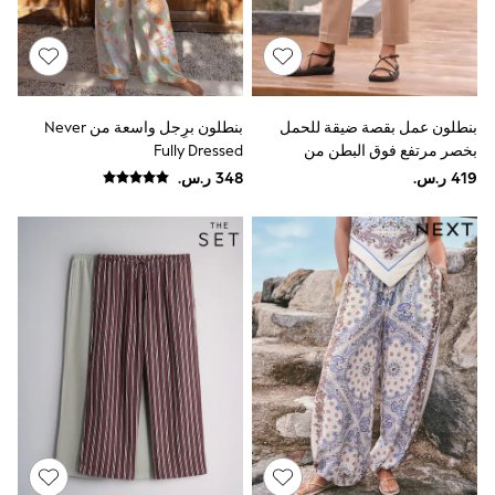
Joggers
adidas
Nike
All Girls Schoolwear
Shoes
Dresses
بنطلون عمل بقصة ضيقة للحمل
بنطلون برِجل واسعة من Never
Trousers
بخصر مرتفع فوق البطن من
Fully Dressed
Skirts
Seraphine
Shirts
Polo Shirts
Sweatshirts
Cardigans
Coats & Jackets
Underwear
Socks & Tights
Multipacks
All Girls Sports & Swimwear
Trainers & Pumps
Swimwear
Tops
Leggings
Shorts
Joggers