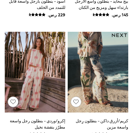
بيج محايد - بنطلون واسع الأرجل
أسود - بنطلون بأرجل واسعة قابل
Smiggle
بارتداء سهل ومزيج من الكتان
للتمدد من الخلف
Eastpak
Bags & Backpacks
Caps
Belts
Jumpers
Polo Shirts
All Girls Sports & Swimwear
T-Shirts
Bags & Backpacks
Lunchboxes
Caps
Bags
Blouses
Shirts
Polo Shirts
GIRLS
E-Gift Card
New In
New In from Next
0-2 years
كريم/أزرق داكن - بنطلون رِجل
إكرو/وردي - بنطلون رجل واسعة
3-5 years
واسعة مزين
مطرّز بنقشة نخيل
6-8 years