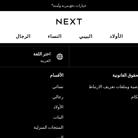
خيارات دفع مرنة وآمنة*
نحن نقبل
شبكاتنا الاجتماعية
الأولاد
البيبي
النساء
الرجال
اختر اللغة
العربية
قوق القانونية
الأقسام
ية وملفات تعريف الارتباط
نسائي
كام
رجالي
الأولاد
البنات
المنتجات المنزلية
البيبي