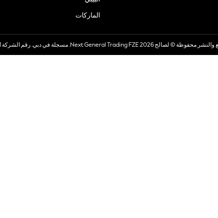
الماركات
صالح 2026 Next General Trading FZE. مسجلة في دبي. رقم الشركة 57324021