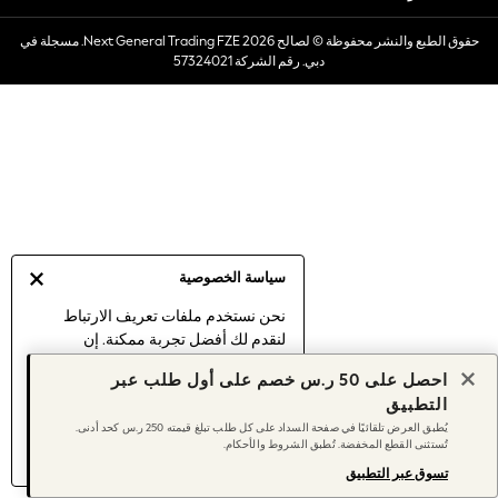
Dresses
حقوق الطبع والنشر محفوظة © لصالح 2026 Next General Trading FZE. مسجلة في
Occasionwear
دبي. رقم الشركة 57324021
Sets & Outfits
Linen Collection
Swimwear & Beachwear
Tops & T-Shirts
Sandals & Sliders
Jumpsuits & Playsuits
Shorts & Skirts
Sun Safe
سياسة الخصوصية
Sun Hats & Caps
Sunglasses
نحن نستخدم ملفات تعريف الارتباط
لنقدم لك أفضل تجربة ممكنة. إن
Women's Holiday Shop
استمرارك في استخدام موقعنا يعني
Women's Travel Styles
احصل على 50 ر.س خصم على أول طلب عبر
موافقتك على استخدامنا لملفات تعريف
Dresses
التطبيق
الارتباط.
Occasionwear
يُطبق العرض تلقائيًا في صفحة السداد على كل طلب تبلغ قيمته 250 ر.س كحد أدنى.
اكتشف المزيد
عن إدارة إعدادات ملفات
تُستثنى القطع المخفضة. تُطبق الشروط والأحكام.
Linen Collection
تعريف الارتباط (الكوكيز).
Tops & T-Shirts
تسوق عبر التطبيق