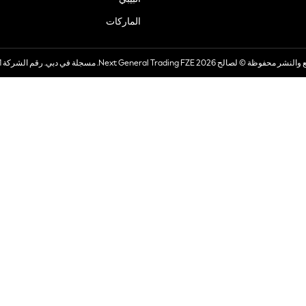
الماركات
صالح 2026 Next General Trading FZE. مسجلة في دبي. رقم الشركة 57324021