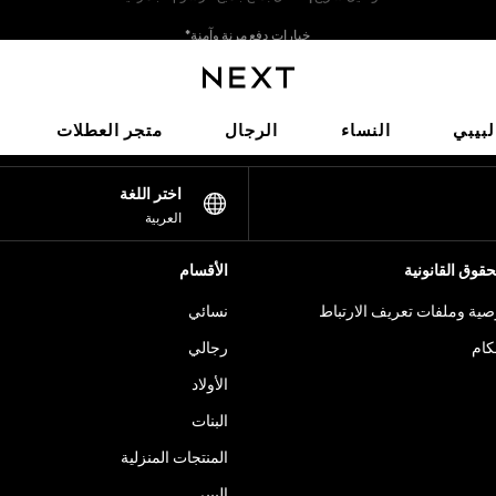
خيارات دفع مرنة وآمنة*
نحن نقبل
شبكاتنا الاجتماعية
لبيبي
النساء
الرجال
متجر العطلات
اختر اللغة
العربية
قوق القانونية
الأقسام
ية وملفات تعريف الارتباط
نسائي
كام
رجالي
الأولاد
البنات
المنتجات المنزلية
البيبي