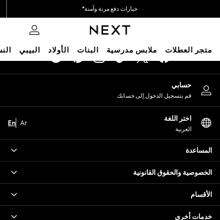
خيارات دفع مرنة وآمنة*
An error occurred on client
نحن نقبل
0
شبكاتنا الاجتماعية
متجر العطلات
ملابس مدرسية
البنات
الأولاد
البيبي
النس
HOLIDAY SHOP
حسابي
Holiday Shop
قم بتسجيل الدخول إلى حسابك
Modest Holiday Outfits
Sunset Styles
اختر اللغة
Summer Nightwear
En
Ar
العربية
Occasionwear
Girls
المساعدة
Girls' Holiday Shop
Girls' Travel Styles
الخصوصية والحقوق القانونية
Sunset Styles
Dresses
الأقسام
Occasionwear
Sets & Outfits
خدمات أخرى