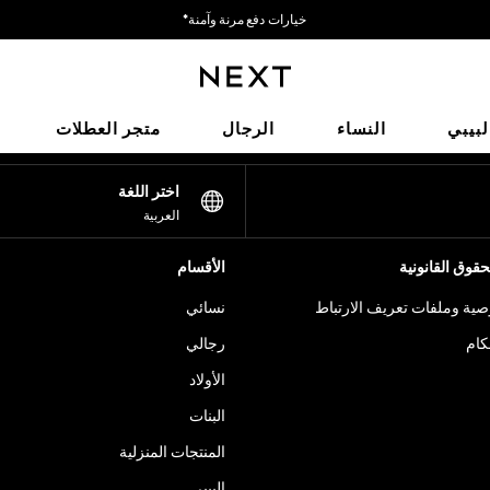
خيارات دفع مرنة وآمنة*
نحن نقبل
شبكاتنا الاجتماعية
لبيبي
النساء
الرجال
متجر العطلات
اختر اللغة
العربية
قوق القانونية
الأقسام
ية وملفات تعريف الارتباط
نسائي
كام
رجالي
الأولاد
البنات
المنتجات المنزلية
البيبي