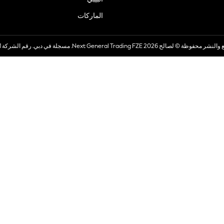
الماركات
صالح 2026 Next General Trading FZE. مسجلة في دبي. رقم الشركة 57324021