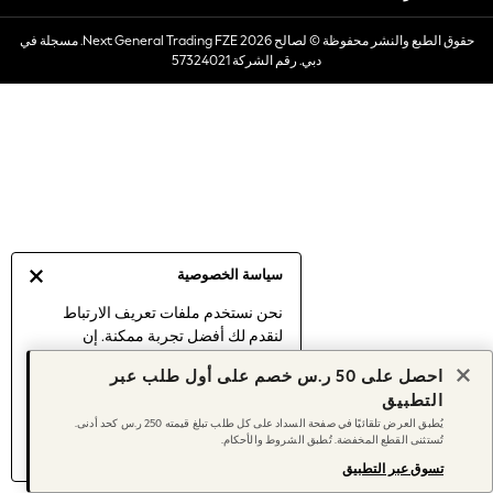
Dresses
حقوق الطبع والنشر محفوظة © لصالح 2026 Next General Trading FZE. مسجلة في
Occasionwear
دبي. رقم الشركة 57324021
Sets & Outfits
Linen Collection
Swimwear & Beachwear
Tops & T-Shirts
Sandals & Sliders
Jumpsuits & Playsuits
Shorts & Skirts
Sun Safe
سياسة الخصوصية
Sun Hats & Caps
Sunglasses
نحن نستخدم ملفات تعريف الارتباط
لنقدم لك أفضل تجربة ممكنة. إن
Women's Holiday Shop
استمرارك في استخدام موقعنا يعني
Women's Travel Styles
احصل على 50 ر.س خصم على أول طلب عبر
موافقتك على استخدامنا لملفات تعريف
Dresses
التطبيق
الارتباط.
Occasionwear
يُطبق العرض تلقائيًا في صفحة السداد على كل طلب تبلغ قيمته 250 ر.س كحد أدنى.
اكتشف المزيد
عن إدارة إعدادات ملفات
تُستثنى القطع المخفضة. تُطبق الشروط والأحكام.
Linen Collection
تعريف الارتباط (الكوكيز).
Tops & T-Shirts
تسوق عبر التطبيق