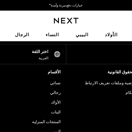
خيارات دفع مرنة وآمنة*
نحن نقبل
شبكاتنا الاجتماعية
الأولاد
البيبي
النساء
الرجال
اختر اللغة
العربية
قوق القانونية
الأقسام
ية وملفات تعريف الارتباط
نسائي
كام
رجالي
الأولاد
البنات
المنتجات المنزلية
البيبي