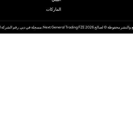
الماركات
صالح 2026 Next General Trading FZE. مسجلة في دبي. رقم الشركة 57324021