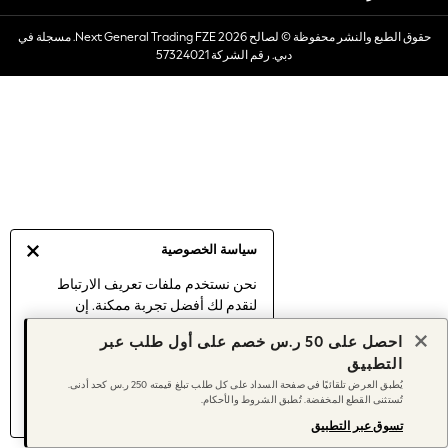
Dresses
حقوق الطبع والنشر محفوظة © لصالح 2026 Next General Trading FZE. مسجلة في
Occasionwear
دبي. رقم الشركة 57324021
Sets & Outfits
Linen Collection
Swimwear & Beachwear
Tops & T-Shirts
Sandals & Sliders
Jumpsuits & Playsuits
Shorts & Skirts
Sun Safe
سياسة الخصوصية
Sun Hats & Caps
Sunglasses
نحن نستخدم ملفات تعريف الارتباط
لنقدم لك أفضل تجربة ممكنة. إن
Women's Holiday Shop
استمرارك في استخدام موقعنا يعني
Women's Travel Styles
احصل على 50 ر.س خصم على أول طلب عبر
موافقتك على استخدامنا لملفات تعريف
Dresses
التطبيق
الارتباط.
Occasionwear
يُطبق العرض تلقائيًا في صفحة السداد على كل طلب تبلغ قيمته 250 ر.س كحد أدنى.
اكتشف المزيد
عن إدارة إعدادات ملفات
تُستثنى القطع المخفضة. تُطبق الشروط والأحكام.
Linen Collection
تعريف الارتباط (الكوكيز).
Tops & T-Shirts
تسوق عبر التطبيق