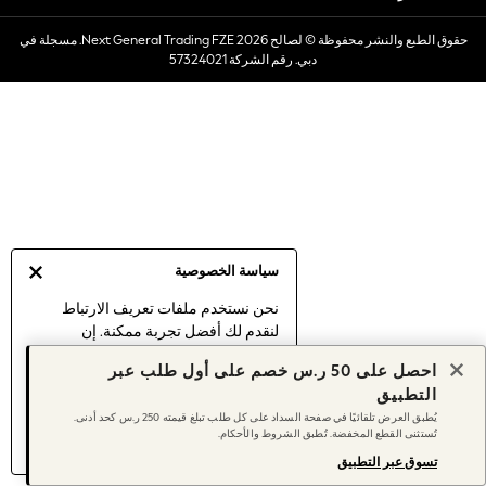
Dresses
حقوق الطبع والنشر محفوظة © لصالح 2026 Next General Trading FZE. مسجلة في
Occasionwear
دبي. رقم الشركة 57324021
Sets & Outfits
Linen Collection
Swimwear & Beachwear
Tops & T-Shirts
Sandals & Sliders
Jumpsuits & Playsuits
Shorts & Skirts
Sun Safe
سياسة الخصوصية
Sun Hats & Caps
Sunglasses
نحن نستخدم ملفات تعريف الارتباط
لنقدم لك أفضل تجربة ممكنة. إن
Women's Holiday Shop
استمرارك في استخدام موقعنا يعني
Women's Travel Styles
احصل على 50 ر.س خصم على أول طلب عبر
موافقتك على استخدامنا لملفات تعريف
Dresses
التطبيق
الارتباط.
Occasionwear
يُطبق العرض تلقائيًا في صفحة السداد على كل طلب تبلغ قيمته 250 ر.س كحد أدنى.
اكتشف المزيد
عن إدارة إعدادات ملفات
تُستثنى القطع المخفضة. تُطبق الشروط والأحكام.
Linen Collection
تعريف الارتباط (الكوكيز).
Tops & T-Shirts
تسوق عبر التطبيق