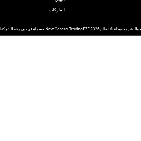
الماركات
صالح 2026 Next General Trading FZE. مسجلة في دبي. رقم الشركة 57324021