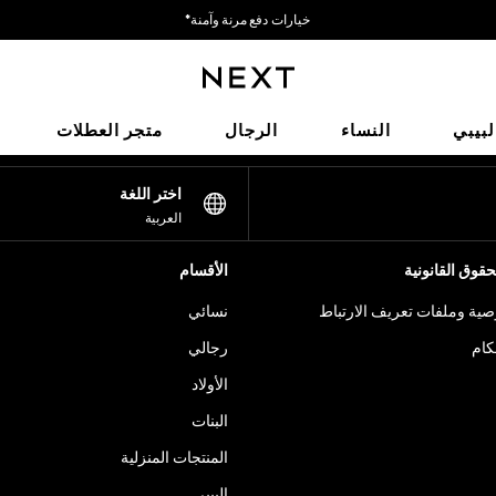
خيارات دفع مرنة وآمنة*
نحن نقبل
شبكاتنا الاجتماعية
لبيبي
النساء
الرجال
متجر العطلات
اختر اللغة
العربية
قوق القانونية
الأقسام
ية وملفات تعريف الارتباط
نسائي
كام
رجالي
الأولاد
البنات
المنتجات المنزلية
البيبي