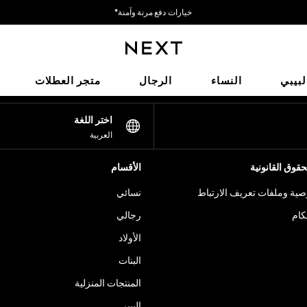
خيارات دفع مرنة وآمنة*
نحن نقبل
شبكاتنا الاجتماعية
لبيبي
النساء
الرجال
متجر العطلات
اختر اللغة
العربية
قوق القانونية
الأقسام
ية وملفات تعريف الارتباط
نسائي
كام
رجالي
الأولاد
البنات
المنتجات المنزلية
البيبي