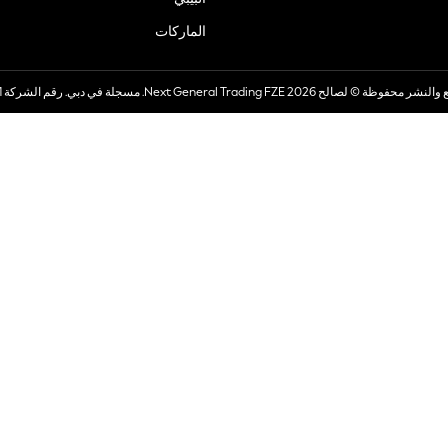
الماركات
صالح 2026 Next General Trading FZE. مسجلة في دبي. رقم الشركة 57324021