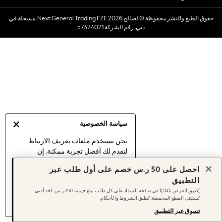
Dresses
حقوق الطبع والنشر محفوظة © لصالح 2026 Next General Trading FZE. مسجلة في
Occasionwear
دبي. رقم الشركة 57324021
Sets & Outfits
Linen Collection
Swimwear & Beachwear
Tops & T-Shirts
Sandals & Sliders
Jumpsuits & Playsuits
Shorts & Skirts
Sun Safe
سياسة الخصوصية
Sun Hats & Caps
Sunglasses
نحن نستخدم ملفات تعريف الارتباط
لنقدم لك أفضل تجربة ممكنة. إن
Women's Holiday Shop
استمرارك في استخدام موقعنا يعني
Women's Travel Styles
احصل على 50 ر.س خصم على أول طلب عبر
موافقتك على استخدامنا لملفات تعريف
Dresses
التطبيق
الارتباط.
Occasionwear
يُطبق العرض تلقائيًا في صفحة السداد على كل طلب تبلغ قيمته 250 ر.س كحد أدنى.
اكتشف المزيد
عن إدارة إعدادات ملفات
تُستثنى القطع المخفضة. تُطبق الشروط والأحكام.
Linen Collection
تعريف الارتباط (الكوكيز).
Tops & T-Shirts
تسوق عبر التطبيق