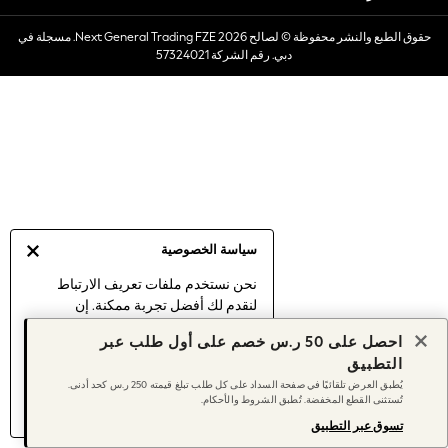
Dresses
حقوق الطبع والنشر محفوظة © لصالح 2026 Next General Trading FZE. مسجلة في
Occasionwear
دبي. رقم الشركة 57324021
Sets & Outfits
Linen Collection
Swimwear & Beachwear
Tops & T-Shirts
Sandals & Sliders
Jumpsuits & Playsuits
Shorts & Skirts
Sun Safe
سياسة الخصوصية
Sun Hats & Caps
Sunglasses
نحن نستخدم ملفات تعريف الارتباط
لنقدم لك أفضل تجربة ممكنة. إن
Women's Holiday Shop
استمرارك في استخدام موقعنا يعني
Women's Travel Styles
احصل على 50 ر.س خصم على أول طلب عبر
موافقتك على استخدامنا لملفات تعريف
Dresses
التطبيق
الارتباط.
Occasionwear
يُطبق العرض تلقائيًا في صفحة السداد على كل طلب تبلغ قيمته 250 ر.س كحد أدنى.
اكتشف المزيد
عن إدارة إعدادات ملفات
تُستثنى القطع المخفضة. تُطبق الشروط والأحكام.
Linen Collection
تعريف الارتباط (الكوكيز).
Tops & T-Shirts
تسوق عبر التطبيق