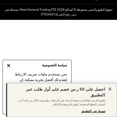
Dresses
حقوق الطبع والنشر محفوظة © لصالح 2026 Next General Trading FZE. مسجلة في
Occasionwear
دبي. رقم الشركة 57324021
Sets & Outfits
Linen Collection
Swimwear & Beachwear
Tops & T-Shirts
Sandals & Sliders
Jumpsuits & Playsuits
Shorts & Skirts
Sun Safe
سياسة الخصوصية
Sun Hats & Caps
Sunglasses
نحن نستخدم ملفات تعريف الارتباط
لنقدم لك أفضل تجربة ممكنة. إن
Women's Holiday Shop
استمرارك في استخدام موقعنا يعني
Women's Travel Styles
احصل على 50 ر.س خصم على أول طلب عبر
موافقتك على استخدامنا لملفات تعريف
Dresses
التطبيق
الارتباط.
Occasionwear
يُطبق العرض تلقائيًا في صفحة السداد على كل طلب تبلغ قيمته 250 ر.س كحد أدنى.
اكتشف المزيد
عن إدارة إعدادات ملفات
تُستثنى القطع المخفضة. تُطبق الشروط والأحكام.
Linen Collection
تعريف الارتباط (الكوكيز).
Tops & T-Shirts
تسوق عبر التطبيق