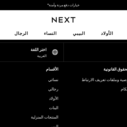
خيارات دفع مرنة وآمنة*
نحن نقبل
شبكاتنا الاجتماعية
الأولاد
البيبي
النساء
الرجال
اختر اللغة
العربية
قوق القانونية
الأقسام
ية وملفات تعريف الارتباط
نسائي
كام
رجالي
الأولاد
البنات
المنتجات المنزلية
البيبي