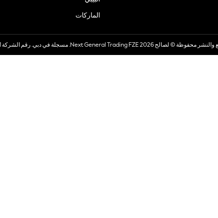
الماركات
صالح 2026 Next General Trading FZE. مسجلة في دبي. رقم الشركة 57324021