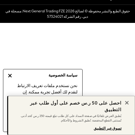
Dresses
حقوق الطبع والنشر محفوظة © لصالح 2026 Next General Trading FZE. مسجلة في
Occasionwear
دبي. رقم الشركة 57324021
Sets & Outfits
Linen Collection
Swimwear & Beachwear
Tops & T-Shirts
Sandals & Sliders
Jumpsuits & Playsuits
Shorts & Skirts
Sun Safe
سياسة الخصوصية
Sun Hats & Caps
Sunglasses
نحن نستخدم ملفات تعريف الارتباط
لنقدم لك أفضل تجربة ممكنة. إن
Women's Holiday Shop
استمرارك في استخدام موقعنا يعني
Women's Travel Styles
احصل على 50 ر.س خصم على أول طلب عبر
موافقتك على استخدامنا لملفات تعريف
Dresses
التطبيق
الارتباط.
Occasionwear
يُطبق العرض تلقائيًا في صفحة السداد على كل طلب تبلغ قيمته 250 ر.س كحد أدنى.
اكتشف المزيد
عن إدارة إعدادات ملفات
تُستثنى القطع المخفضة. تُطبق الشروط والأحكام.
Linen Collection
تعريف الارتباط (الكوكيز).
Tops & T-Shirts
تسوق عبر التطبيق