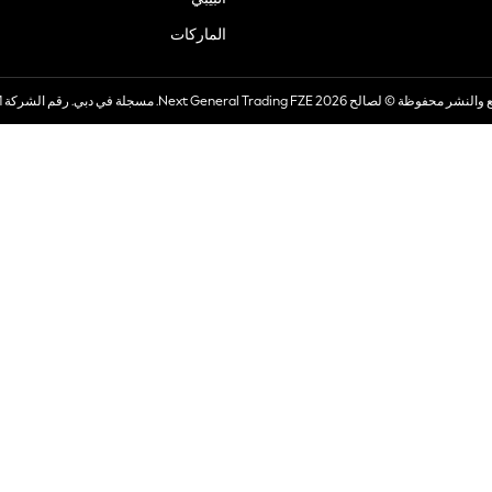
الماركات
صالح 2026 Next General Trading FZE. مسجلة في دبي. رقم الشركة 57324021