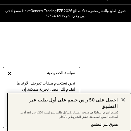
Dresses
حقوق الطبع والنشر محفوظة © لصالح 2026 Next General Trading FZE. مسجلة في
Occasionwear
دبي. رقم الشركة 57324021
Sets & Outfits
Linen Collection
Swimwear & Beachwear
Tops & T-Shirts
Sandals & Sliders
Jumpsuits & Playsuits
Shorts & Skirts
Sun Safe
سياسة الخصوصية
Sun Hats & Caps
Sunglasses
نحن نستخدم ملفات تعريف الارتباط
لنقدم لك أفضل تجربة ممكنة. إن
Women's Holiday Shop
استمرارك في استخدام موقعنا يعني
Women's Travel Styles
احصل على 50 ر.س خصم على أول طلب عبر
موافقتك على استخدامنا لملفات تعريف
Dresses
التطبيق
الارتباط.
Occasionwear
يُطبق العرض تلقائيًا في صفحة السداد على كل طلب تبلغ قيمته 250 ر.س كحد أدنى.
اكتشف المزيد
عن إدارة إعدادات ملفات
تُستثنى القطع المخفضة. تُطبق الشروط والأحكام.
Linen Collection
تعريف الارتباط (الكوكيز).
Tops & T-Shirts
تسوق عبر التطبيق