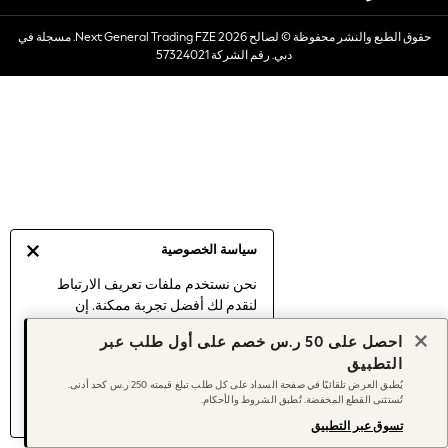
Dresses
حقوق الطبع والنشر محفوظة © لصالح 2026 Next General Trading FZE. مسجلة في
Occasionwear
دبي. رقم الشركة 57324021
Sets & Outfits
Linen Collection
Swimwear & Beachwear
Tops & T-Shirts
Sandals & Sliders
Jumpsuits & Playsuits
Shorts & Skirts
Sun Safe
سياسة الخصوصية
Sun Hats & Caps
Sunglasses
نحن نستخدم ملفات تعريف الارتباط
لنقدم لك أفضل تجربة ممكنة. إن
Women's Holiday Shop
استمرارك في استخدام موقعنا يعني
Women's Travel Styles
احصل على 50 ر.س خصم على أول طلب عبر
موافقتك على استخدامنا لملفات تعريف
Dresses
التطبيق
الارتباط.
Occasionwear
يُطبق العرض تلقائيًا في صفحة السداد على كل طلب تبلغ قيمته 250 ر.س كحد أدنى.
اكتشف المزيد
عن إدارة إعدادات ملفات
تُستثنى القطع المخفضة. تُطبق الشروط والأحكام.
Linen Collection
تعريف الارتباط (الكوكيز).
Tops & T-Shirts
تسوق عبر التطبيق