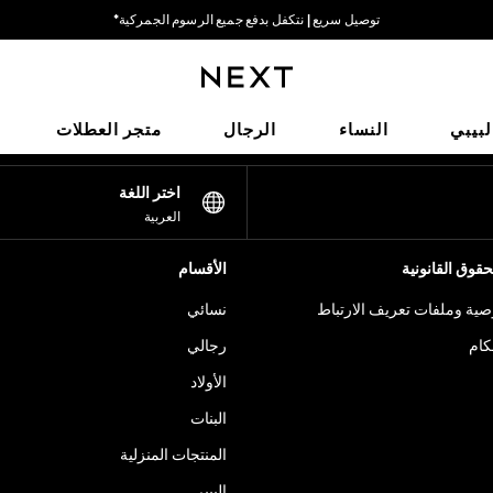
توصيل سريع | نتكفل بدفع جميع الرسوم الجمركية*
خيارات دفع مرنة وآمنة*
شبكاتنا الاجتماعية
لبيبي
النساء
الرجال
متجر العطلات
اختر اللغة
العربية
قوق القانونية
الأقسام
ية وملفات تعريف الارتباط
نسائي
كام
رجالي
الأولاد
البنات
المنتجات المنزلية
البيبي