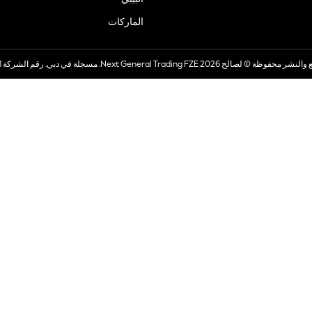
الماركات
صالح 2026 Next General Trading FZE. مسجلة في دبي. رقم الشركة 57324021