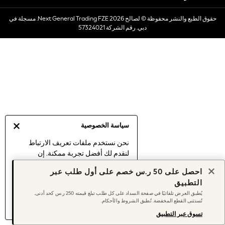
Dresses
حقوق الطبع والنشر محفوظة © لصالح 2026 Next General Trading FZE. مسجلة في
Occasionwear
دبي. رقم الشركة 57324021
Sets & Outfits
Linen Collection
Swimwear & Beachwear
Tops & T-Shirts
Sandals & Sliders
Jumpsuits & Playsuits
Shorts & Skirts
Sun Safe
سياسة الخصوصية
Sun Hats & Caps
Sunglasses
نحن نستخدم ملفات تعريف الارتباط
لنقدم لك أفضل تجربة ممكنة. إن
Women's Holiday Shop
استمرارك في استخدام موقعنا يعني
Women's Travel Styles
احصل على 50 ر.س خصم على أول طلب عبر
موافقتك على استخدامنا لملفات تعريف
Dresses
التطبيق
الارتباط.
Occasionwear
يُطبق العرض تلقائيًا في صفحة السداد على كل طلب تبلغ قيمته 250 ر.س كحد أدنى.
اكتشف المزيد
عن إدارة إعدادات ملفات
تُستثنى القطع المخفضة. تُطبق الشروط والأحكام.
Linen Collection
تعريف الارتباط (الكوكيز).
Tops & T-Shirts
تسوق عبر التطبيق