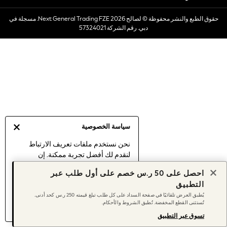
Dresses
حقوق الطبع والنشر محفوظة © لصالح 2026 Next General Trading FZE. مسجلة في
Occasionwear
دبي. رقم الشركة 57324021
Sets & Outfits
Linen Collection
Swimwear & Beachwear
Tops & T-Shirts
Sandals & Sliders
Jumpsuits & Playsuits
Shorts & Skirts
Sun Safe
سياسة الخصوصية
Sun Hats & Caps
Sunglasses
نحن نستخدم ملفات تعريف الارتباط
لنقدم لك أفضل تجربة ممكنة. إن
Women's Holiday Shop
استمرارك في استخدام موقعنا يعني
Women's Travel Styles
احصل على 50 ر.س خصم على أول طلب عبر
موافقتك على استخدامنا لملفات تعريف
Dresses
التطبيق
الارتباط.
Occasionwear
يُطبق العرض تلقائيًا في صفحة السداد على كل طلب تبلغ قيمته 250 ر.س كحد أدنى.
اكتشف المزيد
عن إدارة إعدادات ملفات
تُستثنى القطع المخفضة. تُطبق الشروط والأحكام.
Linen Collection
تعريف الارتباط (الكوكيز).
Tops & T-Shirts
تسوق عبر التطبيق