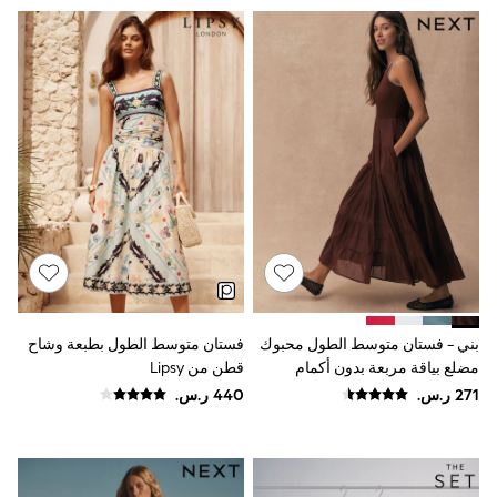
9-11 years
12-14 years
15+ years
All Clothing
Coats & Jackets
Dresses
Holiday Shop
Jeans
Jumpsuits & Playsuits
All Girl's New In
Kid's Top Picks
Top & Bottom Sets
Summer Dresses
Polka Dots
THE SET
Knitwear
Loungewear
بني - فستان متوسط الطول محبوك
فستان متوسط الطول بطبعة وشاح
Nightwear & Pyjamas
مضلع بياقة مربعة بدون أكمام
قطن من Lipsy
Occasionwear
Pants & Leggings
Schoolwear
Sets & Outfits
Shirts & Blouses
Shorts & Skirts