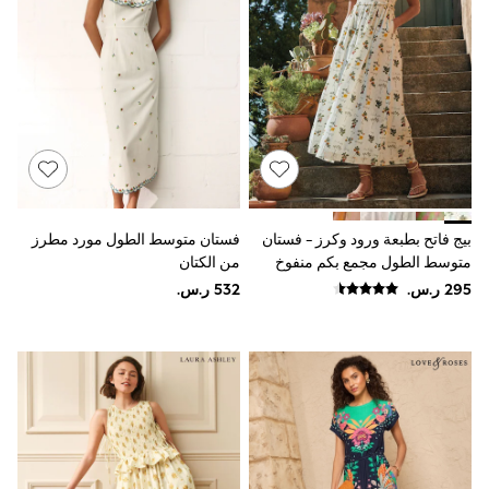
Sun Hats & Caps
Resort Styles
Boys' Holiday Shop
Boys' Travel Styles
Sunset Styles
Occasionwear
Sets & Outfits
Linen Collection
Tops & T-Shirts
Shirts
Polo Shirts
بيج فاتح بطبعة ورود وكرز - فستان
فستان متوسط الطول مورد مطرز
Swimwear
متوسط الطول مجمع بكم منفوخ
من الكتان
Shorts
Sandals & Clogs
Sun Safe
Rash Vests
Sun Hats & Caps
Sunglasses
Baby Holiday Shop
Baby Summer Nightwear
Occasionwear
Dresses
Sets & Outfits