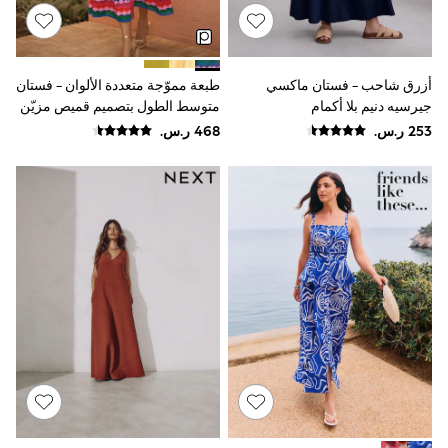
Joggers
adidas
Nike
All Girls Schoolwear
أزرق شاحب - فستان ماكسي
طبعة مموّجة متعددة الألوان - فستان
Shoes
جيرسيه دنيم بلا أكمام
متوسط الطول بتصميم قميص مزيّن
Dresses
بحواف متعرجة من القطن من Love
Trousers
& Roses
Skirts
Shirts
Polo Shirts
Sweatshirts
Cardigans
Coats & Jackets
Underwear
Socks & Tights
Multipacks
All Girls Sports & Swimwear
Trainers & Pumps
Swimwear
Tops
Leggings
Shorts
Joggers