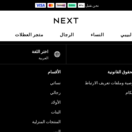
نحن نقبل
احصل على خصم بقيمة 50 ريالًا سعوديًّا على أول طلب لك عبر التطبيق*
شبكاتنا الاجتماعية
لبيبي
النساء
الرجال
متجر العطلات
اختر اللغة
العربية
قوق القانونية
الأقسام
ية وملفات تعريف الارتباط
نسائي
كام
رجالي
الأولاد
البنات
المنتجات المنزلية
البيبي