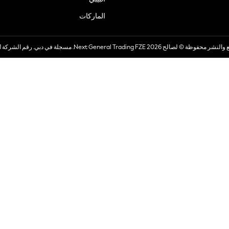
الماركات
صالح 2026 Next General Trading FZE. مسجلة في دبي. رقم الشركة 57324021